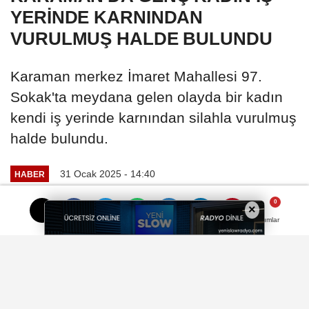
YERİNDE KARNINDAN
VURULMUŞ HALDE BULUNDU
Karaman merkez İmaret Mahallesi 97.
Sokak'ta meydana gelen olayda bir kadın
kendi iş yerinde karnından silahla vurulmuş
halde bulundu.
31 Ocak 2025 - 14:40
HABER
A
A
×
Yorumlar
Yorumlar
Büyüt
Küçült