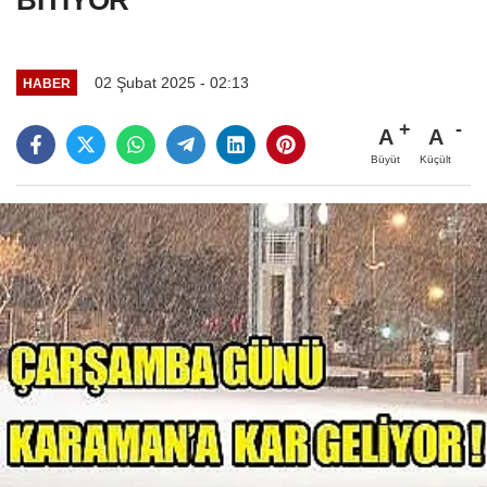
BİTİYOR
02 Şubat 2025 - 02:13
HABER
A
A
Büyüt
Küçült