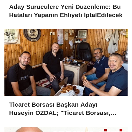
Aday Sürücülere Yeni Düzenleme: Bu
Hataları Yapanın Ehliyeti İptalEdilecek
Ticaret Borsası Başkan Adayı
Hüseyin ÖZDAL; "Ticaret Borsası,
Üyesinin Yanında Olduğu Ölçüde
Güçlüdür"