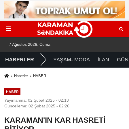
7 Ağustos 2026, Cuma
HABERLER
YAŞAM- MODA
İLAN
GÜN
Haberler
HABER
HABER
Yayınlanma: 02 Şubat 2025 - 02:13
Güncelleme: 02 Şubat 2025 - 02:26
KARAMAN'IN KAR HASRETİ