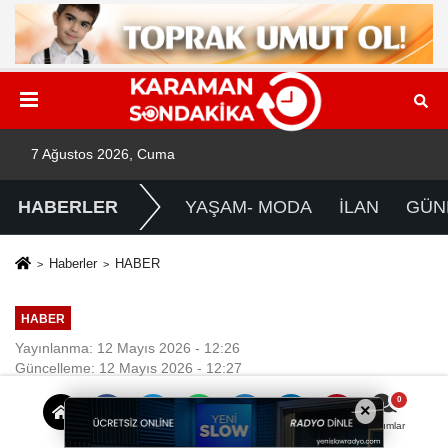
7 Ağustos 2026, Cuma
HABERLER
YAŞAM- MODA
İLAN
GÜN
Haberler
HABER
HABER
Yayınlanma: 12 Mayıs 2026 - 12:26
Güncelleme: 12 Mayıs 2026 - 12:27
×
KARAMAN'IN SUYU ÜZERİNDEN
Yorumlar