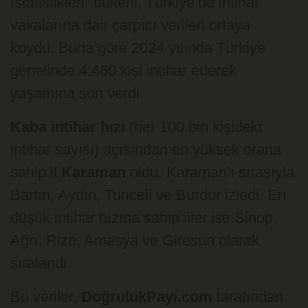
İstatistikleri” bülteni, Türkiye’de intihar
vakalarına dair çarpıcı verileri ortaya
koydu. Buna göre 2024 yılında Türkiye
genelinde 4.460 kişi intihar ederek
yaşamına son verdi.
Kaba intihar hızı
(her 100 bin kişideki
intihar sayısı) açısından en yüksek orana
sahip il
Karaman
oldu. Karaman’ı sırasıyla
Bartın, Aydın, Tunceli ve Burdur izledi. En
düşük intihar hızına sahip iller ise Sinop,
Ağrı, Rize, Amasya ve Giresun olarak
sıralandı.
Bu veriler,
DoğrulukPayı.com
tarafından