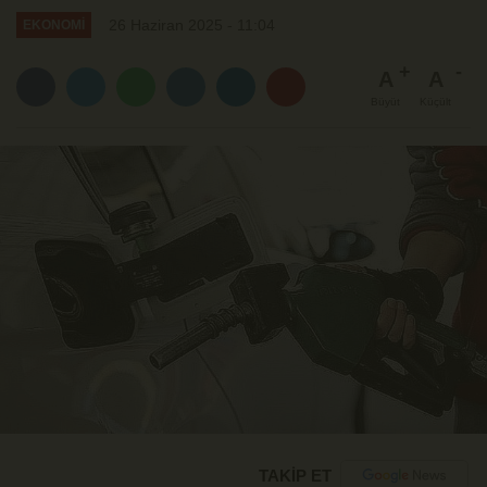
26 Haziran 2025 - 11:04
EKONOMİ
A
A
Büyüt
Küçült
TAKİP ET