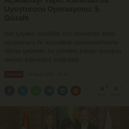
Açıklamayı Yaptı: Karaman'da
Uyuşturucu Operasyonu: 5
Gözaltı
Vali Çiçekli, özellikle son dönemde artan
uyuşturucu ile mücadele operasyonlarına
dikkat çekerek, bu yöndeki kararlı duruşun
devam edeceğini vurguladı.
24 Nisan 2025 - 21:44
GÜNDEM
A
A
Büyüt
Küçült