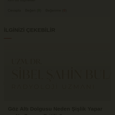
Kim bu supheliler
Cevapla
Beğen (
0
)
Beğenme (
0
)
İLGINIZI ÇEKEBILIR
Göz Altı Dolgusu Neden Şişlik Yapar