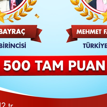
SON
Veli Sarı, Karabük’te düzenlenen 14. Uluslararası Yenice
adalyanın sahibi oldu.