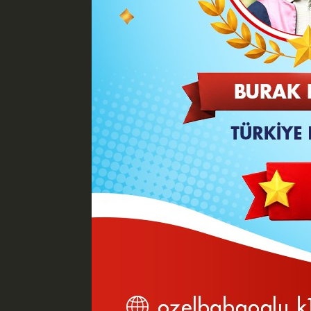
Karaman bisiklet takımı sporcularından 
Kupası Dağ Bisiklet Yarışları’nda altın m