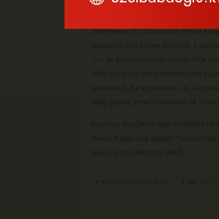
Türkiye Bisiklet Federasyonu 2024 yılı f
düzenlenen 14. Uluslararası Yenice Kupas
Duman ve Emre Öner eşliğinde 9 sporcuy
Sarı
ile altın madalyaya uzandı. Yine Ka
ettiği yarışların son kilometresinde yaşa
tamamladı. Karaman ekibi, 14. Uluslarar
ettiği puanla genel klasmanda ilk 5’teki
Karaman Gençlik ve Spor İl Müdürü Must
Yenice Kupası Dağ Bisiklet Yarışları’nda 
başarılarının devamını diledi.
# Karaman bisiklet takımı
# Veli Sarı