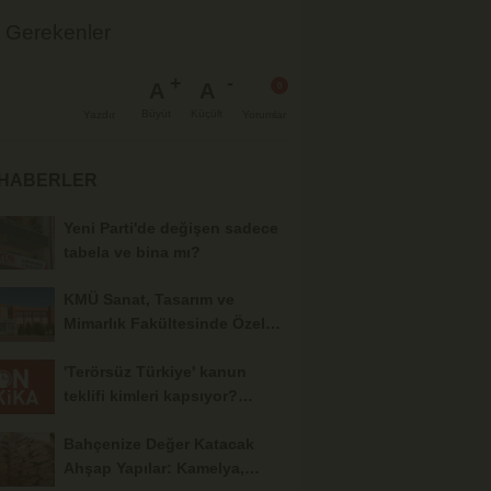
z Gerekenler
A
A
Büyüt
Küçült
Yazdır
Yorumlar
 HABERLER
Yeni Parti'de değişen sadece
tabela ve bina mı?
KMÜ Sanat, Tasarım ve
Mimarlık Fakültesinde Özel
Yetenek Sınavı...
'Terörsüz Türkiye' kanun
teklifi kimleri kapsıyor?
Normal hükümlü...
Bahçenize Değer Katacak
Ahşap Yapılar: Kamelya,