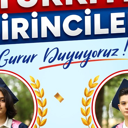
YAŞAM- MODA
İLAN
GÜNDEM
ASAYİŞ
EMLAK
EKONO
Video G
KLETÇİ VELİ SARI'DAN ALTIN MADALYA
Yayınlanma: 11 Eylül 2024 - 13:08
Güncelleme: 11 Eylül 2024 - 13
SPOR
SİKLETÇİ VELİ SARI'DAN 
TAKİP ET