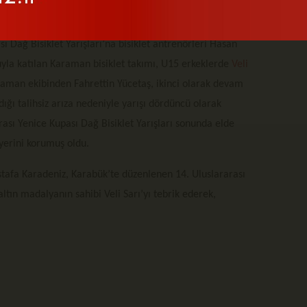
aaliyet takviminde yer alan ve Karabük’ün Yenice ilçesinde
ı Dağ Bisiklet Yarışları’na bisiklet antrenörleri Hasan
la katılan Karaman bisiklet takımı, U15 erkeklerde
Veli
raman ekibinden Fahrettin Yücetaş, ikinci olarak devam
dığı talihsiz arıza nedeniyle yarışı dördüncü olarak
ası Yenice Kupası Dağ Bisiklet Yarışları sonunda elde
 yerini korumuş oldu.
afa Karadeniz, Karabük’te düzenlenen 14. Uluslararası
altın madalyanın sahibi Veli Sarı’yı tebrik ederek,