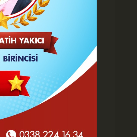
 HABERLER
Yeni Parti'de değişen sadece
tabela ve bina mı?
KMÜ Sanat, Tasarım ve
Mimarlık Fakültesinde Özel
Yetenek Sınavı...
'Terörsüz Türkiye' kanun
teklifi kimleri kapsıyor?
Normal hükümlü...
Bahçenize Değer Katacak
Ahşap Yapılar: Kamelya,
Pergola ve Deck Fikirleri
Türk Dünyası Karaman'da
Buluştu, Şölen Coşkuyla
Tamamlandı