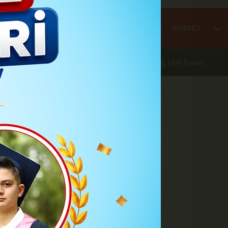
Mİ
EĞİTİM
HABER
KARAMAN
SAĞLIK
SİYASET
aleri
Foto Galeri
Yazarlar
Üye Paneli
:08
ALTIN MADALYA
A
A
Büyüt
Küçült
Yazdır
Yorumlar