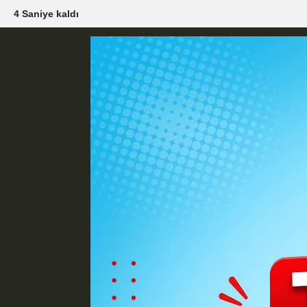
2 Saniye kaldı
Künye
İletişim
Çerez Politikası
G