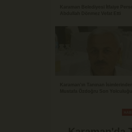
Karaman Belediyesi İtfaiye Pers
Abdullah Dönmez Vefat Etti
Karaman'ın Tanınan İsimlerinde
Mustafa Özdoğru Son Yolculuğ
Uğurlandı
HAB
Karaman'da T