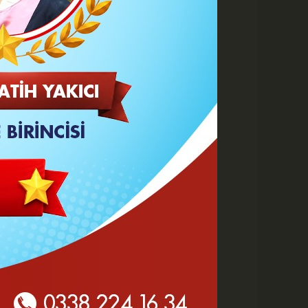
 HABERLER
Göz Altı Dolgusu Neden
Şişlik Yapar ve Ne Zaman
Eritilir?
Karaman Belediyesi İtfaiye
Personeli Abdullah Dönmez
Vefat Etti
Karaman 2. OSB'de Altyapı
Çalışmaları Masaya Yatırıldı
Hasan Bircan Hayatını
Kaybetti
MHP Karaman'da Kongre
Takvimi Başlıyor