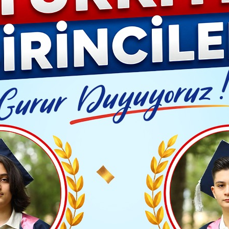
YAŞAM- MODA
İLAN
GÜNDEM
ASAYİŞ
EMLAK
EKONO
Video G
 Paylan'ın oğlu, Jandarma Uzman Çavuş Oğuzhan Paylan'ın Vefat Etti
Yayınlanma: 16 Haziran 2026 - 14:05
VEFAT EDENLER
'ın oğlu, Jandarma Uzman 
Paylan'ın Vefat Etti
TAKİP ET