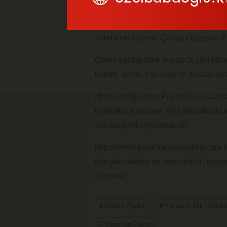
Karaman Ülkü Ocakları'nın önceki d
Jandarma Uzman Çavuş Oğuzhan Payla
Görev yaptığı süre boyunca çevresin
haberi, ailesi, yakınları ve dostları t
Merhum Oğuzhan Paylan'ın cenazes
müteakip Karaman Yeni Musalla'da k
yolculuğuna uğurlanacak.
https://www.karamansondakka.com hab
tüm yakınlarına ve sevenlerine başsa
ediyoruz.
# Kasım Paylan
# Karaman Ülkü Ocakl
# Oğuzhan Paylan