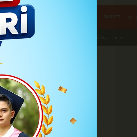
Mİ
EĞİTİM
HABER
KARAMAN
SAĞLIK
SİYASET
aleri
Foto Galeri
Yazarlar
Üye Paneli
Çavuş Oğuzhan
A
A
Büyüt
Küçült
Yazdır
Yorumlar