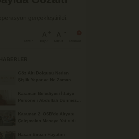
perasyon gerçekleştirildi.
A
A
Büyüt
Küçült
Yazdır
Yorumlar
 HABERLER
Göz Altı Dolgusu Neden
Şişlik Yapar ve Ne Zaman
Eritilir?
Karaman Belediyesi İtfaiye
Personeli Abdullah Dönmez
Vefat Etti
Karaman 2. OSB'de Altyapı
Çalışmaları Masaya Yatırıldı
Hasan Bircan Hayatını