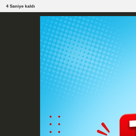
2 Saniye kaldı
Künye
İletişim
Çerez Politikası
G