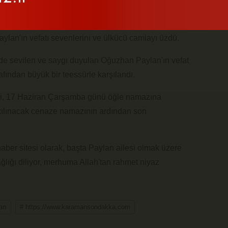
önem başkanlarından Kasım Paylan'ın oğlu,
n'ın vefatı sevenlerini ve ülkücü camiayı üzdü.
de sevilen ve saygı duyulan Oğuzhan Paylan'ın vefat
arafından büyük bir teessürle karşılandı.
i, 17 Haziran Çarşamba günü öğle namazına
ılınacak cenaze namazının ardından son
er sitesi olarak, başta Paylan ailesi olmak üzere
ğlığı diliyor, merhuma Allah'tan rahmet niyaz
arı
# https://www.karamansondakka.com