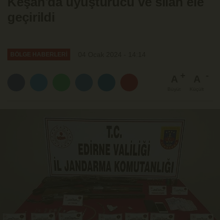
Keşan'da uyuşturucu ve silah ele
geçirildi
04 Ocak 2024 - 14:14
BÖLGE HABERLERİ
A
A
Büyüt
Küçült