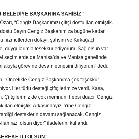
R BELEDİYE BAŞKANINA SAHİBİZ”
arı, “Cengiz Başkanımızı çiftçi dostu ilan etmiştik.
çi dostu Sayın Cengiz Başkanımıza bugüne kadar
ğu hizmetlerden dolayı, şahsım ve Kırkağaçlı
imle, duygularımla teşekkür ediyorum. Sağ olsun var
el seçimlerde de Manisa’da ve Manisa genelinde
ın akıyla görevine devam etmesini diliyorum” dedi.
n, “Öncelikle Cengiz Başkanıma çok teşekkür
yor. Her türlü desteği çiftçilerimize verdi. Kasa,
ldi. Çiftçilerimiz de çok memnun, hepsi duacı. Cengiz
k ilan etmiştik. Arkasındayız. Yine Cengiz
verdiği desteklerin devamı sağlanacak. Cengiz
llah razı olsun diyor” ifadelerini kullandı.
BEREKETLİ OLSUN”