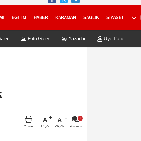
Mİ
EĞİTİM
HABER
KARAMAN
SAĞLIK
SİYASET
aleri
Foto Galeri
Yazarlar
Üye Paneli
k
A
A
Büyüt
Küçült
Yazdır
Yorumlar