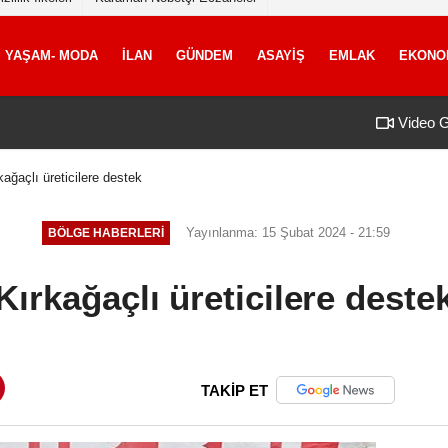
YAŞAM- MODA
İLAN
GÜNDEM
ASAYİŞ
EMLAK
EKONO
Video G
kağaçlı üreticilere destek
Yayınlanma: 15 Şubat 2024 - 21:59
BÖLGE HABERLERİ
Kırkağaçlı üreticilere deste
TAKİP ET