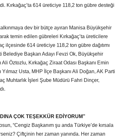
rdi. Kırkağaç’ta 614 üreticiye 118,2 ton gübre desteği
 kalkınmaya dev bir bütçe ayıran Manisa Büyükşehir
arak temin edilen gübreleri Kırkağaç’ta üreticilere
aç ilçesinde 614 üreticiye 118,2 ton gübre dağıtımı
ti Belediye Başkan Adayı Fevzi Ok, Büyükşehir
 Ali Öztozlu, Kırkağaç Ziraat Odası Başkanı Emin
ı Yılmaz Usta, MHP İlçe Başkanı Ali Doğan, AK Parti
ç Muhtarlık İşleri Şube Müdürü Fahri Dinçer,
dı.
ADINA ÇOK TEŞEKKÜR EDİYORUM”
osun, “Cengiz Başkanım şu anda Türkiye’de kırsala
erseniz? Çiftçinin her zaman yanında. Her zaman