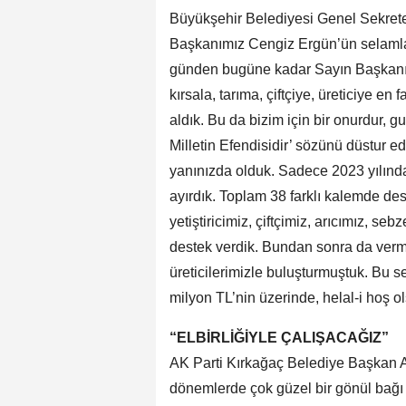
Büyükşehir Belediyesi Genel Sekrete
Başkanımız Cengiz Ergün’ün selamlar
günden bugüne kadar Sayın Başkanım
kırsala, tarıma, çiftçiye, üreticiye e
aldık. Bu da bizim için bir onurdur, g
Milletin Efendisidir’ sözünü düstur e
yanınızda olduk. Sadece 2023 yılında
ayırdık. Toplam 38 farklı kalemde d
yetiştiricimiz, çiftçimiz, arıcımız, s
destek verdik. Bundan sonra da ver
üreticilerimizle buluşturmuştuk. Bu 
milyon TL’nin üzerinde, helal-i hoş o
“ELBİRLİĞİYLE ÇALIŞACAĞIZ”
AK Parti Kırkağaç Belediye Başkan 
dönemlerde çok güzel bir gönül bağı