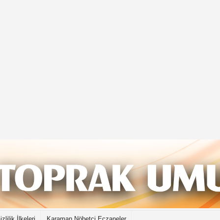
izlilik İlkeleri
Karaman Nöbetçi Eczaneler