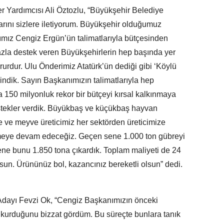
r Yardımcısı Ali Öztozlu, “Büyükşehir Belediye
ını sizlere iletiyorum. Büyükşehir olduğumuz
ız Cengiz Ergün’ün talimatlarıyla bütçesinden
n fazla destek veren Büyükşehirlerin hep başında yer
ururdur. Ulu Önderimiz Atatürk’ün dediği gibi ‘Köylü
dindik. Sayın Başkanımızın talimatlarıyla hep
 150 milyonluk rekor bir bütçeyi kırsal kalkınmaya
estekler verdik. Büyükbaş ve küçükbaş hayvan
ebze ve meyve üreticimiz her sektörden üreticimize
meye devam edeceğiz. Geçen sene 1.000 ton gübreyi
sene bunu 1.850 tona çıkardık. Toplam maliyeti de 24
lsun. Ürününüz bol, kazancınız bereketli olsun” dedi.
Adayı Fevzi Ok, “Cengiz Başkanımızın önceki
 kurduğunu bizzat gördüm. Bu süreçte bunlara tanık