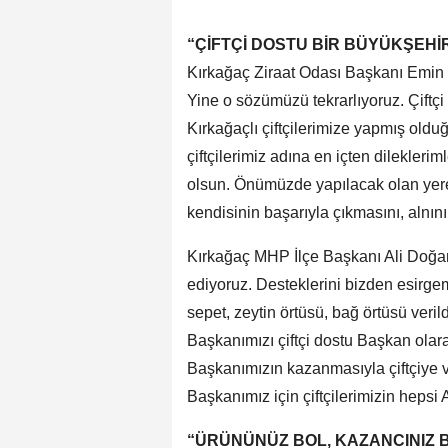
“ÇİFTÇİ DOSTU BİR BÜYÜKŞEHİ
Kırkağaç Ziraat Odası Başkanı Emin Öz
Yine o sözümüzü tekrarlıyoruz. Çift
Kırkağaçlı çiftçilerimize yapmış oldu
çiftçilerimiz adına en içten dilekler
olsun. Önümüzde yapılacak olan yer
kendisinin başarıyla çıkmasını, alnın
Kırkağaç MHP İlçe Başkanı Ali Doğa
ediyoruz. Desteklerini bizden esirgemi
sepet, zeytin örtüsü, bağ örtüsü veri
Başkanımızı çiftçi dostu Başkan olara
Başkanımızın kazanmasıyla çiftçiye 
Başkanımız için çiftçilerimizin hepsi A
“ÜRÜNÜNÜZ BOL, KAZANCINIZ 