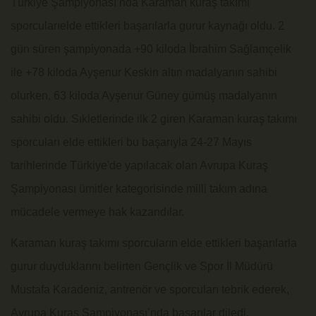
Türkiye Şampiyonası’nda Karaman kuraş takımı
sporcularıelde ettikleri başarılarla gurur kaynağı oldu. 2
gün süren şampiyonada +90 kiloda İbrahim Sağlamçelik
ile +78 kiloda Ayşenur Keskin altın madalyanın sahibi
olurken, 63 kiloda Ayşenur Güney gümüş madalyanın
sahibi oldu. Sıkletlerinde ilk 2 giren Karaman kuraş takımı
sporcuları elde ettikleri bu başarıyla 24-27 Mayıs
tarihlerinde Türkiye'de yapılacak olan Avrupa Kuraş
Şampiyonası ümitler kategorisinde milli takım adına
mücadele vermeye hak kazandılar.
Karaman kuraş takımı sporcuların elde ettikleri başarılarla
gurur duyduklarını belirten Gençlik ve Spor İl Müdürü
Mustafa Karadeniz, antrenör ve sporcuları tebrik ederek,
Avrupa Kuraş Şampiyonası’nda başarılar diledi.