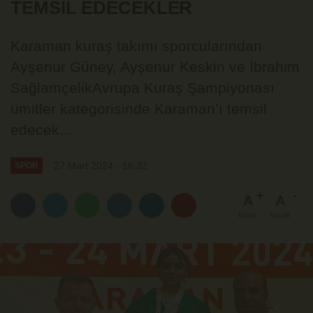
TEMSİL EDECEKLER
Karaman kuraş takımı sporcularından
Ayşenur Güney, Ayşenur Keskin ve İbrahim
SağlamçelikAvrupa Kuraş Şampiyonası
ümitler kategorisinde Karaman’ı temsil
edecek...
27 Mart 2024 - 16:32
SPOR
A
A
Büyüt
Küçült