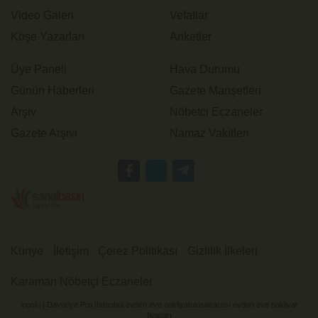
Video Galeri
Vefatlar
Köşe Yazarları
Anketler
Üye Paneli
Hava Durumu
Günün Haberleri
Gazete Manşetleri
Arşiv
Nöbetci Eczaneler
Gazete Arşivi
Namaz Vakitleri
Künye
İletişim
Çerez Politikası
Gizlilik İlkeleri
Karaman Nöbetçi Eczaneler
logoki
|
Daveriye Pro
|
İstanbul evden eve nakliyat
uluslararası evden eve nakliyat
fiyatları