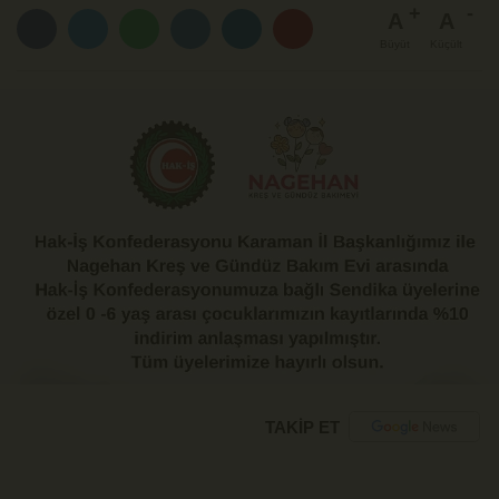
A
A
Büyüt
Küçült
TAKİP ET