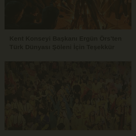
Kent Konseyi Başkanı Ergün Örs'ten
Türk Dünyası Şöleni İçin Teşekkür