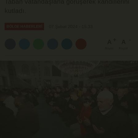
Taban vatandaşlarla görüşerek kandillerini
kutladı.
07 Şubat 2024 - 15:33
BÖLGE HABERLERİ
A
A
Büyüt
Küçült