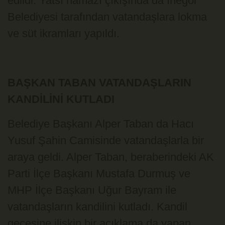
edildi. Yatsı namazı çıkışında da İnegöl
Belediyesi tarafından vatandaşlara lokma
ve süt ikramları yapıldı.
BAŞKAN TABAN VATANDAŞLARIN
KANDİLİNİ KUTLADI
Belediye Başkanı Alper Taban da Hacı
Yusuf Şahin Camisinde vatandaşlarla bir
araya geldi. Alper Taban, beraberindeki AK
Parti İlçe Başkanı Mustafa Durmuş ve
MHP İlçe Başkanı Uğur Bayram ile
vatandaşların kandilini kutladı. Kandil
gecesine ilişkin bir açıklama da yapan