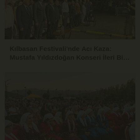
Kılbasan Festivali'nde Acı Kaza:
Mustafa Yıldızdoğan Konseri İleri Bir
Tarihe Ertelendi