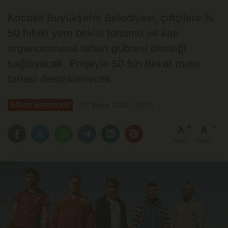
Kocaeli Büyükşehir Belediyesi, çiftçilere %
50 hibeli yem bitkisi tohumu ve katı
organomineral taban gübresi desteği
sağlayacak. Projeyle 50 bin dekar mısır
tarlası desteklenecek
07 Şubat 2024 - 15:33
BÖLGE HABERLERİ
A
A
Büyüt
Küçült