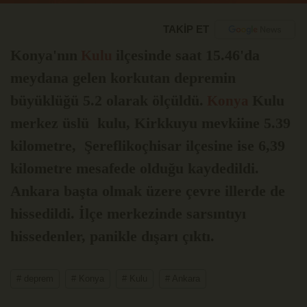
TAKİP ET
Konya'nın
ilçesinde
saat 15.46'da
Kulu
meydana gelen korkutan depremin
büyüklüğü 5.2 olarak ölçüldü.
Kulu
Konya
merkez üslü
kulu
, Kirkkuyu mevkiine 5.39
kilometre, Şereflikoçhisar ilçesine ise 6,39
kilometre mesafede olduğu kaydedildi.
Ankara başta olmak üzere çevre illerde de
hissedildi. İlçe merkezinde sarsıntıyı
hissedenler, panikle dışarı çıktı.
# deprem
# Konya
# Kulu
# Ankara