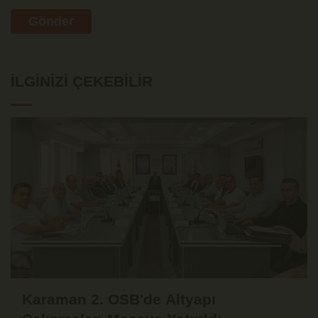
Gönder
İLGINIZI ÇEKEBILIR
Karaman 2. OSB'de Altyapı