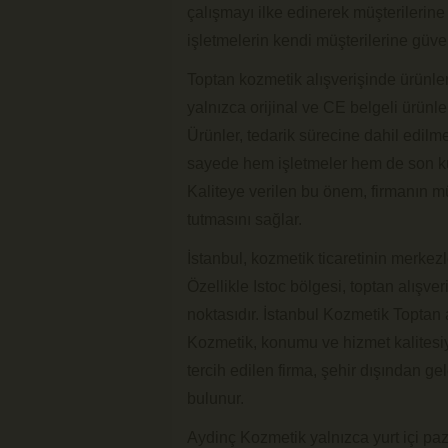
çalışmayı ilke edinerek müşterilerine 
işletmelerin kendi müşterilerine güv
Toptan kozmetik alışverişinde ürünler
yalnızca orijinal ve CE belgeli ürünle
Ürünler, tedarik sürecine dahil edilme
sayede hem işletmeler hem de son kulla
Kaliteye verilen bu önem, firmanın m
tutmasını sağlar.
İstanbul, kozmetik ticaretinin merkezl
Özellikle Istoc bölgesi, toptan alışve
noktasıdır. İstanbul Kozmetik Toptan 
Kozmetik, konumu ve hizmet kalitesiy
tercih edilen firma, şehir dışından gele
bulunur.
Aydinç Kozmetik yalnızca yurt içi paza