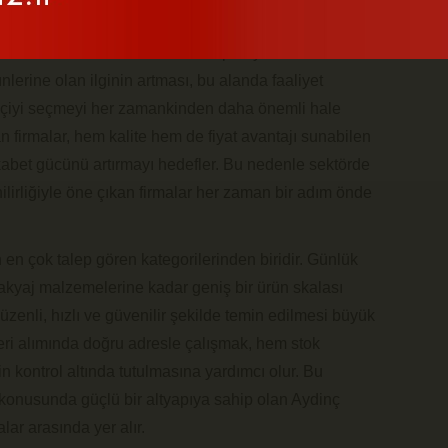
eri ve sürekli artan tüketici talepleriyle dinamik bir
nlerine olan ilginin artması, bu alanda faaliyet
rikçiyi seçmeyi her zamankinden daha önemli hale
pan firmalar, hem kalite hem de fiyat avantajı sunabilen
ekabet gücünü artırmayı hedefler. Bu nedenle sektörde
nilirliğiyle öne çıkan firmalar her zaman bir adım önde
en çok talep gören kategorilerinden biridir. Günlük
akyaj malzemelerine kadar geniş bir ürün skalası
düzenli, hızlı ve güvenilir şekilde temin edilmesi büyük
ri alımında doğru adresle çalışmak, hem stok
in kontrol altında tutulmasına yardımcı olur. Bu
konusunda güçlü bir altyapıya sahip olan Aydinç
lar arasında yer alır.