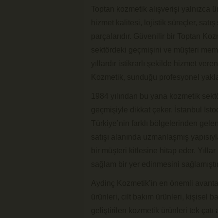
Toptan kozmetik alışverişi yalnızca ü
hizmet kalitesi, lojistik süreçler, sat
parçalarıdır. Güvenilir bir Toptan Koz
sektördeki geçmişini ve müşteri mem
yıllardır istikrarlı şekilde hizmet vere
Kozmetik, sunduğu profesyonel yakla
1984 yılından bu yana kozmetik sekt
geçmişiyle dikkat çeker. İstanbul Is
Türkiye’nin farklı bölgelerinden gele
satışı alanında uzmanlaşmış yapısıyl
bir müşteri kitlesine hitap eder. Yıll
sağlam bir yer edinmesini sağlamıştır
Aydinç Kozmetik’in en önemli avantaj
ürünleri, cilt bakım ürünleri, kişisel
geliştirilen kozmetik ürünleri tek çat