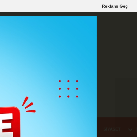
Reklamı Geç
Mİ
EĞİTİM
HABER
KARAMAN
SAĞLIK
SİYASET