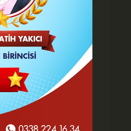
 HABERLER
Karaman 2. OSB'de Altyapı
Çalışmaları Masaya Yatırıldı
Hasan Bircan Hayatını
Kaybetti
MHP Karaman'da Kongre
Takvimi Başlıyor
Yeni Parti'de değişen sadece
tabela ve bina mı?
KMÜ Sanat, Tasarım ve
Mimarlık Fakültesinde Özel
Yetenek Sınavı...