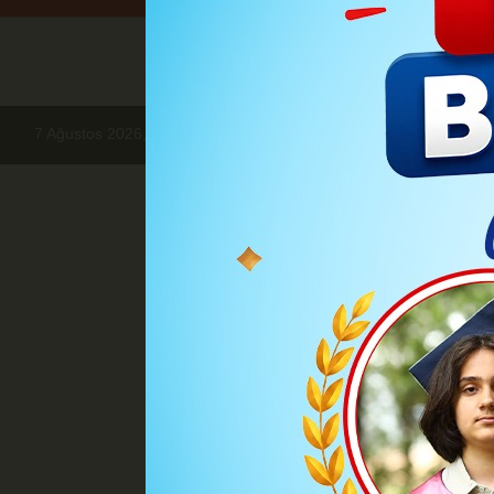
7 Ağustos 2026, Cuma
Haberler
GÜNDEM
Kozmetik Topt
GÜ
Kozmetik To