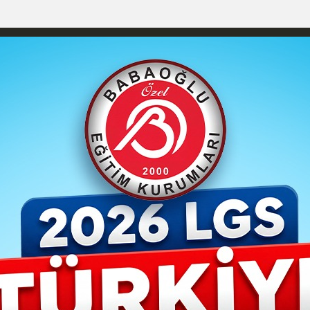
YAŞAM- MODA
İLAN
GÜNDEM
ASAYİŞ
EMLAK
EKONO
izlilik İlkeleri
Karaman Nöbetçi Eczaneler