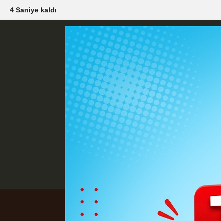
2 Saniye kaldı
Künye
İletişim
Çerez Politikası
G