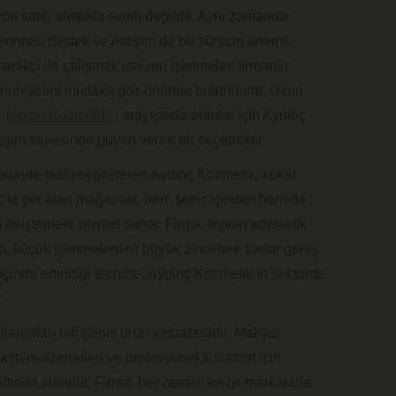
rün satın almakla sınırlı değildir. Aynı zamanda
ış sonrası destek ve iletişim de bu sürecin önemli
metikçi ile çalışmak isteyen işletmeler, firmanın
nuniyetini mutlaka göz önünde bulundurur. Uzun
n
Toptan Kozmetikçi
arayışında olanlar için Aydinç
şım sayesinde güven veren bir seçenektir.
öründe faaliyet gösteren Aydinç Kozmetik, köklü
toc’ta yer alan mağazası, hem şehir içinden hem de
n müşterilere hizmet sunar. Firma, toptan kozmetik
a, küçük işletmelerden büyük zincirlere kadar geniş
ar içinde edindiği tecrübe, Aydinç Kozmetik’in sektörde
.
larından biri geniş ürün yelpazesidir. Makyaj
 bakım malzemeleri ve profesyonel kullanım için
ı altında sunulur. Firma, her zaman en iyi markalarla