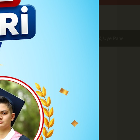
aleri
Foto Galeri
Yazarlar
Üye Paneli
13:28
Çözüm Ortağı
ı
A
A
Büyüt
Küçült
Yazdır
Yorumlar