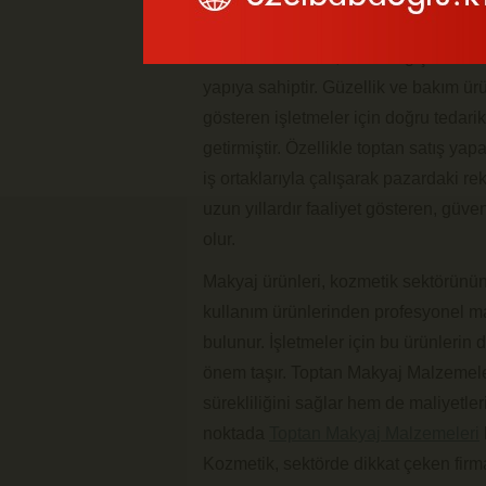
Kozmetik sektörü, hızla değişen trendl
yapıya sahiptir. Güzellik ve bakım ürü
gösteren işletmeler için doğru teda
getirmiştir. Özellikle toptan satış ya
iş ortaklarıyla çalışarak pazardaki r
uzun yıllardır faaliyet gösteren, güve
olur.
Makyaj ürünleri, kozmetik sektörünün 
kullanım ürünlerinden profesyonel m
bulunur. İşletmeler için bu ürünlerin 
önem taşır. Toptan Makyaj Malzemele
sürekliliğini sağlar hem de maliyetler
noktada
Toptan Makyaj Malzemeleri
Kozmetik, sektörde dikkat çeken firma