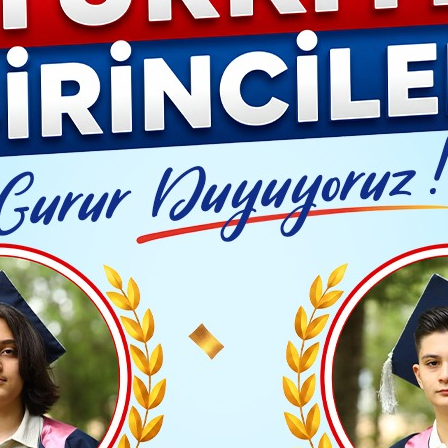
Video G
an Sektöründe Güvenilir Çözüm Ortağı
Yayınlanma: 12 Ocak 2026 - 13:28
Güncelleme: 12 Ocak 2026 - 
NDEM
ptan Sektöründe Güvenilir 
Kozmetik Toptan Sektöründe Güvenilir Çözüm Ortağ
TAKİP ET