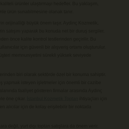
kaliteli ürünler ulaştırmayı hedefler. Bu yaklaşım,
enle ürün sunabilmesine olanak tanır.
in orijinalliği büyük önem taşır. Aydinç Kozmetik,
rin satışını yaparak bu konuda net bir duruş sergiler.
den önce kalite kontrol testlerinden geçirilir. Bu
nıcılar için güvenli bir alışveriş ortamı oluşturulur.
üşteri memnuniyetini sürekli yüksek seviyede
erinden biri olarak sektörde özel bir konuma sahiptir.
riş yapmak isteyen işletmeler için önemli bir cazibe
alanında faaliyet gösteren firmalar arasında Aydinç
le öne çıkar.
İstanbul Kozmetik Toptan
ihtiyaçları için
n alıcılar için de kolay erişilebilir bir noktada
ra değil, yurt dışı toptan satışlara da önem verir.