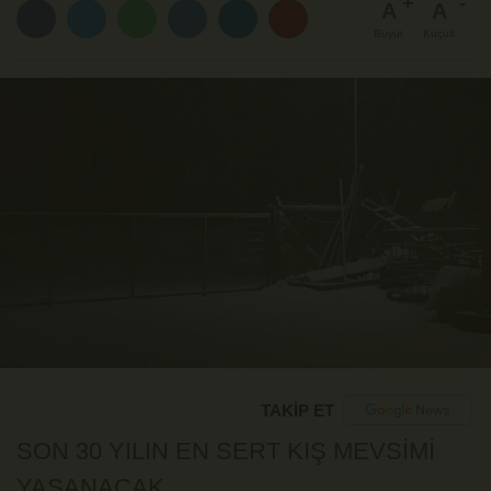
A
A
Büyüt
Küçült
TAKİP ET
SON 30 YILIN EN SERT KIŞ MEVSİMİ
YAŞANACAK