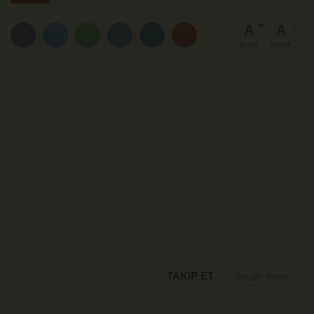
A
A
Büyüt
Küçült
TAKİP ET