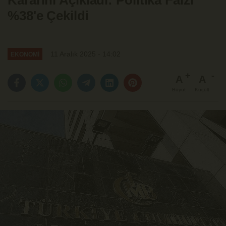
Kararını Açıkladı: Politika Faizi
%38'e Çekildi
11 Aralık 2025 - 14:02
EKONOMİ
A
A
Büyüt
Küçült