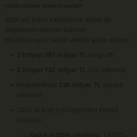
yükün altında ezilen insanları”
2026 yılı bütçe kalemlerine ilişkin de
değerlendirmelerde bulunan
Büyükkaragöz, taslak verileri şöyle aktardı:
3 trilyon 597 milyar TL
vergi affı
2 trilyon 742 milyar TL
faiz ödemesi
Müteahhitlere
238 milyar TL
garanti
ödemesi
2026 ilk 6 ay için öngörülen emekli
maaşları:
Bağ-Kur/SSK emeklisi:
19.000 –