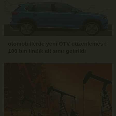
otomobillerde yeni ÖTV düzenlemesi:
100 bin liralık alt sınır getirildi