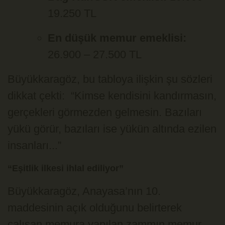
19.250 TL
En düşük memur emeklisi:
26.900 – 27.500 TL
Büyükkaragöz, bu tabloya ilişkin şu sözleri
dikkat çekti: “Kimse kendisini kandırmasın,
gerçekleri görmezden gelmesin. Bazıları
yükü görür, bazıları ise yükün altında ezilen
insanları...”
“Eşitlik ilkesi ihlal ediliyor”
Büyükkaragöz, Anayasa’nın 10.
maddesinin açık olduğunu belirterek
çalışan memura yapılan zammın memur