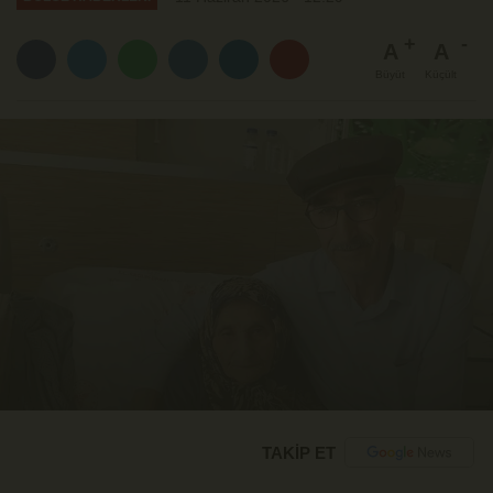
A
A
Büyüt
Küçült
TAKİP ET