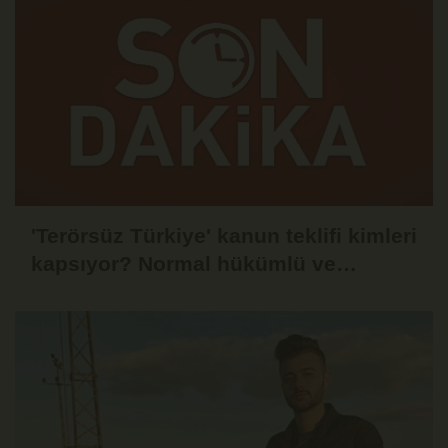
'Terörsüz Türkiye' kanun teklifi kimleri
kapsıyor? Normal hükümlü ve
tutuklular düzenleme kapsamında
mı?