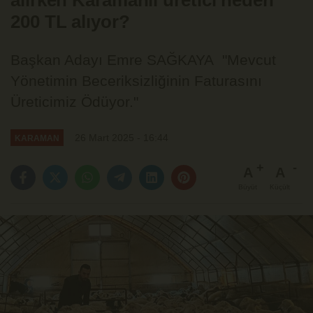
alırken Karamanlı üretici neden
200 TL alıyor?
Başkan Adayı Emre SAĞKAYA "Mevcut
Yönetimin Beceriksizliğinin Faturasını
Üreticimiz Ödüyor."
26 Mart 2025 - 16:44
KARAMAN
A
A
Büyüt
Küçült