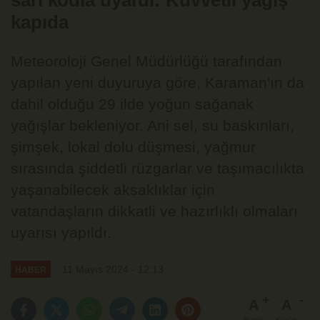
sarı kodla uyardı: Kuvvetli yağış
kapıda
Meteoroloji Genel Müdürlüğü tarafından
yapılan yeni duyuruya göre, Karaman'ın da
dahil olduğu 29 ilde yoğun sağanak
yağışlar bekleniyor. Ani sel, su baskınları,
şimşek, lokal dolu düşmesi, yağmur
sırasında şiddetli rüzgarlar ve taşımacılıkta
yaşanabilecek aksaklıklar için
vatandaşların dikkatli ve hazırlıklı olmaları
uyarısı yapıldı.
11 Mayıs 2024 - 12:13
HABER
A
A
Büyüt
Küçült