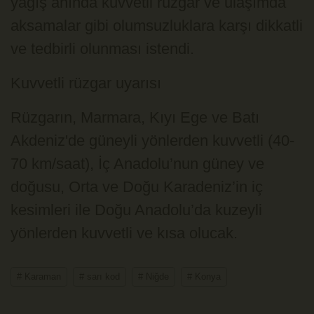
yağış anında kuvvetli rüzgâr ve ulaşımda
aksamalar gibi olumsuzluklara karşı dikkatli
ve tedbirli olunması istendi.
Kuvvetli rüzgar uyarısı
Rüzgarın, Marmara, Kıyı Ege ve Batı
Akdeniz'de güneyli yönlerden kuvvetli (40-
70 km/saat), İç Anadolu’nun güney ve
doğusu, Orta ve Doğu Karadeniz’in iç
kesimleri ile Doğu Anadolu’da kuzeyli
yönlerden kuvvetli ve kısa olucak.
# Karaman
# sarı kod
# Niğde
# Konya