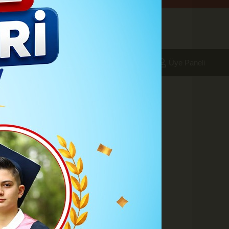
aleri
Foto Galeri
Yazarlar
Üye Paneli
:12
Müjde: Düğün
irileceğini söyleyen AK Parti
ndı;