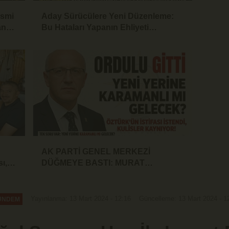
İsmi
Aday Sürücülere Yeni Düzenleme:
an
Bu Hataları Yapanın Ehliyeti
İptalEdilecek
AK PARTİ GENEL MERKEZİ
ı,
DÜĞMEYE BASTI: MURAT
e
ÖZTÜRK'ÜN İSTİFASI İSTENDİ!
Yayınlanma: 13 Mart 2024 - 12:16
Güncelleme: 13 Mart 2024 - 1
ÜNDEM