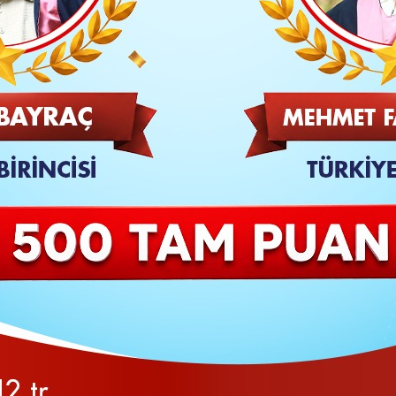
TAKİP ET
SON