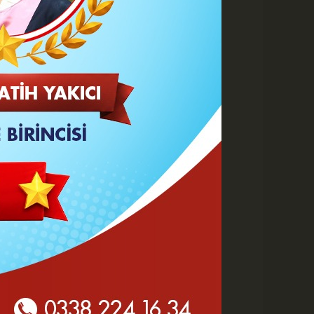
A
A
Büyüt
Küçült
Yazdır
Yorumlar
 HABERLER
Karaman 2. OSB'de Altyapı
Çalışmaları Masaya Yatırıldı
Hasan Bircan Hayatını
Kaybetti
MHP Karaman'da Kongre
Takvimi Başlıyor
Yeni Parti'de değişen sadece
tabela ve bina mı?
KMÜ Sanat, Tasarım ve
Mimarlık Fakültesinde Özel