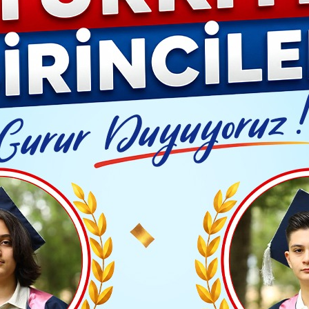
Video G
n Yeni Evleneceklere Müjde: Düğün Salonunuz Bizden
Yayınlanma: 13 Mart 2024 - 15:01
Güncelleme: 13 Mart 2024 - 15
ABER
n'den Yeni Evleneceklere 
Salonunuz Bizden
syal tesislerin onarılarak nezih mekânlar haline get
aman Belediye Başkan Adayı Akgün şu ifadeleri kulla