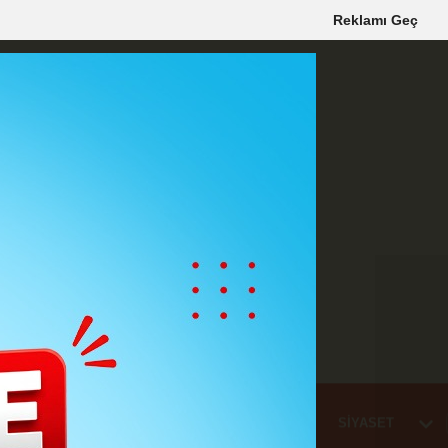
Reklamı Geç
Mİ
EĞİTİM
HABER
KARAMAN
SAĞLIK
SİYASET