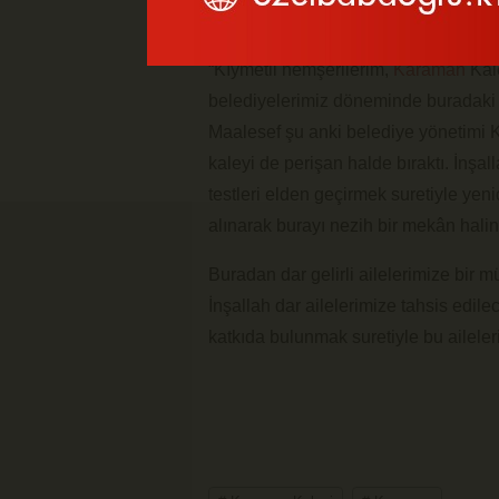
“Kıymetli hemşerilerim,
Karaman
Kal
belediyelerimiz döneminde buradaki s
Maalesef şu anki belediye yönetimi Ka
kaleyi de perişan halde bıraktı. İnşa
testleri elden geçirmek suretiyle ye
alınarak burayı nezih bir mekân halin
Buradan dar gelirli ailelerimize bir
İnşallah dar ailelerimize tahsis edil
katkıda bulunmak suretiyle bu aileleri