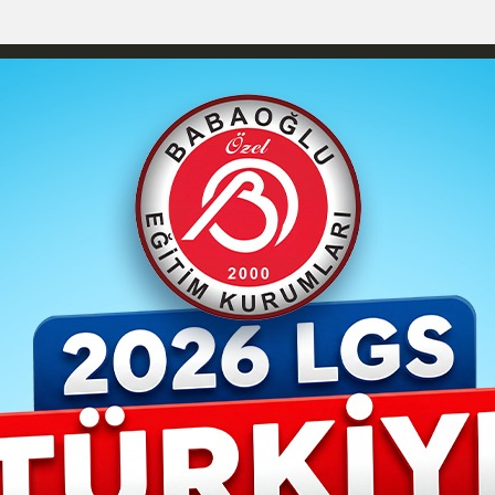
YAŞAM- MODA
İLAN
GÜNDEM
ASAYİŞ
EMLAK
EKONO
izlilik İlkeleri
Karaman Nöbetçi Eczaneler