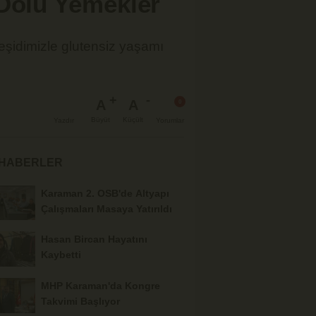
 Dolu Yemekler
eşidimizle glutensiz yaşamı
A
A
Büyüt
Küçült
Yazdır
Yorumlar
 HABERLER
Karaman 2. OSB'de Altyapı
Çalışmaları Masaya Yatırıldı
Hasan Bircan Hayatını
Kaybetti
MHP Karaman'da Kongre
Takvimi Başlıyor