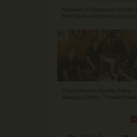
Karaman İş Dünyasının Sevilen 
Fatih Serin ve Emine Feyza Özk
Dünyaevine Girdi
Ticaret Borsası Başkan Adayı
Hüseyin ÖZDAL; "Ticaret Borsas
Üyesinin Yanında Olduğu Ölçüd
Güçlüdür"
G