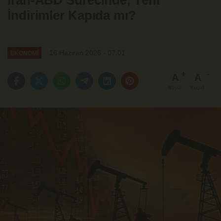
İran-ABD Sürecinde, Yeni
İndirimler Kapıda mı?
16 Haziran 2026 - 07:01
EKONOMİ
A
A
Büyüt
Küçült