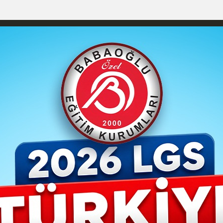
YAŞAM- MODA
İLAN
GÜNDEM
ASAYİŞ
EMLAK
EKONO
izlilik İlkeleri
Karaman Nöbetçi Eczaneler