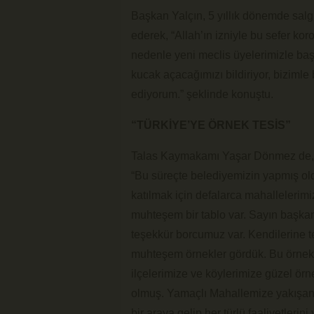
Başkan Yalçın, 5 yıllık dönemde salgın
ederek, “Allah’ın izniyle bu sefer ko
nedenle yeni meclis üyelerimizle baş
kucak açacağımızı bildiriyor, bizimle
ediyorum.” şeklinde konuştu.
“TÜRKİYE’YE ÖRNEK TESİS”
Talas Kaymakamı Yaşar Dönmez de, 3 
“Bu süreçte belediyemizin yapmış old
katılmak için defalarca mahallelerimi
muhteşem bir tablo var. Sayın başkan
teşekkür borcumuz var. Kendilerine t
muhteşem örnekler gördük. Bu örnekl
ilçelerimize ve köylerimize güzel ör
olmuş. Yamaçlı Mahallemize yakışan, 
bir araya gelip her türlü faaliyetleri