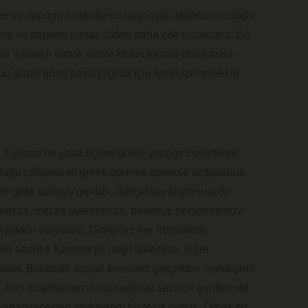
 ve deprem felaketlerini başarıyla atlattıklarını ifade
rona ve deprem olmaz sizleri daha çok kucaklarız. Bu
ta Yamaçlı olmak üzere bütün kırsala daha fazla
 bu güzel günü paylaştığınız için hepinize teşekkür
yıldan bu yana ilçede görev yaptığını belirterek,
uğu çalışmaları gerek görerek gerekse açılışlarına
ze gittik tabloyu gördük. Gerçekten köylerimizde
ımıza, meclis üyelerimize, belediye personelimize
eşekkür ediyorum. Gittiğimiz her mahallede
er sadece Kayseri’ye değil ülkemize, diğer
nekler. Buradaki sosyal tesisimiz gerçekten muhteşem
tüm insanlarımızın üzüntülü ve sevinçli günlerinde
ni yapabilecekleri muhteşem bir tesis olmuş. Örnek bir