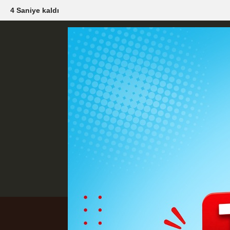
3 Saniye kaldı
Künye
İletişim
Çerez Politikası
G