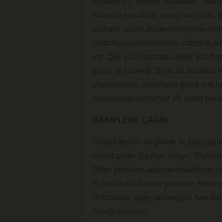
yönetemez” diyerek başlarken, “Benim
bilhassa kırsaldaki emeğimin özeti. 
mahalle olarak düzenlendiğinde otob
Ardından kanalizasyonu, interneti, 
var. Çok şükür tarlarda izimiz var. A
güçlü ve kuvvetli. Bunu da buralara 
yaptıklarımızı anlatmaya gerek yok he
anlatmamız gerekmez siz zaten burad
RAKİPLERE ÇAĞRI
Sosyal tesisin iyi günde ve kötü gün
dikkat çeken Başkan Yalçın, “Parant
Diğer partilerin adayları mahallede 
Buyursunlar buraya gelsinler. Herkes
Birbirimize saygı ve sevgiyle ben daha
örneği gösterdi.