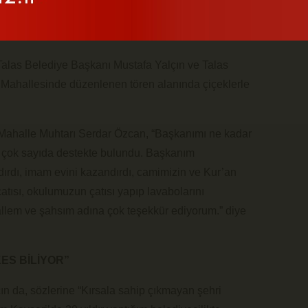
Talas Belediye Başkanı Mustafa Yalçın ve Talas
ahallesinde düzenlenen tören alanında çiçeklerle
 Mahalle Muhtarı Serdar Özcan, “Başkanımı ne kadar
çok sayıda destekte bulundu. Başkanım
ırdı, imam evini kazandırdı, camimizin ve Kur’an
atısı, okulumuzun çatısı yapıp lavabolarını
llem ve şahsım adına çok teşekkür ediyorum.” diye
ES BİLİYOR”
n da, sözlerine “Kırsala sahip çıkmayan şehri