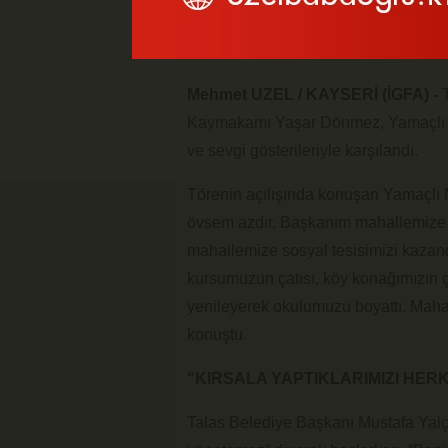
Mehmet UZEL / KAYSERİ (İGFA) -
Kaymakamı Yaşar Dönmez, Yamaçlı M
ve sevgi gösterileriyle karşılandı.
Törenin açılışında konuşan Yamaçlı
övsem azdır. Başkanım mahallemize 
mahallemize sosyal tesisimizi kazand
kursumuzun çatısı, köy konağımızın ç
yenileyerek okulumuzu boyattı. Maha
konuştu.
“KIRSALA YAPTIKLARIMIZI HERK
Talas Belediye Başkanı Mustafa Yalçı