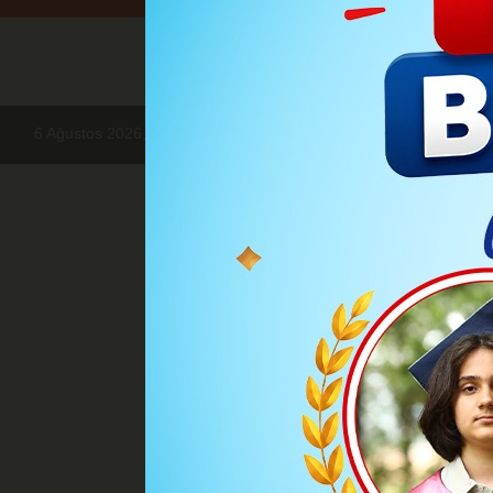
6 Ağustos 2026, Perşembe
Haberler
BÖLGE HABERLERİ
Mus
Mustafa 
Talas Belediyesi’nin kırsal 
Yamaçlı Sosyal Tesisi açılış 