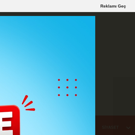
Reklamı Geç
Mİ
EĞİTİM
HABER
KARAMAN
SAĞLIK
SİYASET