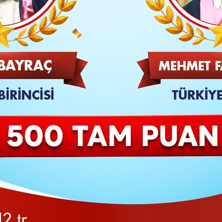
TAKİP ET
SON