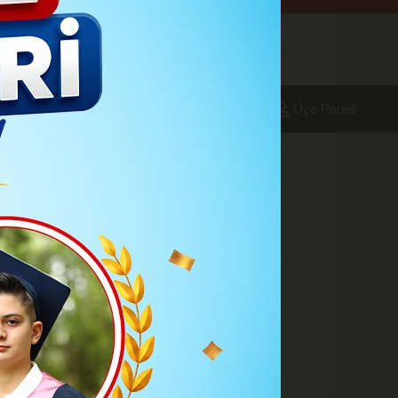
aleri
Foto Galeri
Yazarlar
Üye Paneli
imiz var.
r başladı. Bunların ilki olan
çın, “Çok şükür tarlada izimiz