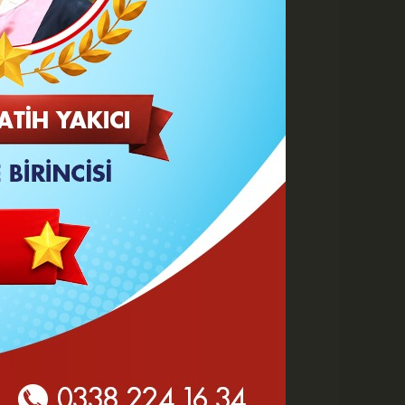
A
A
Büyüt
Küçült
Yazdır
Yorumlar
 HABERLER
Karaman 2. OSB'de Altyapı
Çalışmaları Masaya Yatırıldı
Hasan Bircan Hayatını
Kaybetti
MHP Karaman'da Kongre
Takvimi Başlıyor
Yeni Parti'de değişen sadece
tabela ve bina mı?
KMÜ Sanat, Tasarım ve
Mimarlık Fakültesinde Özel