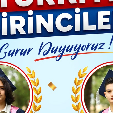
Video G
tafa Yalçın: Çok şükür tarlada izimiz var.
Yayınlanma: 21 Şubat 2024 - 16:18
BÖLGE HABERLERİ
Yalçın: Çok şükür tarlada iz
mahallelere yaptırdığı sosyal tesisler için seri açılışla
töreninde konuşan Talas Belediye Başkanı Mustafa Yal
var.” dedi.