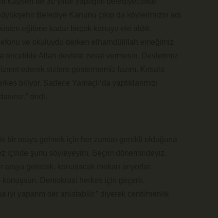
 Kayseri’de 30 yıldır yaptığım belediyecilikte
Büyükşehir Belediye Kanunu çıkıp da köylerimizin adı
üsten eğitime kadar birçok konuyu ele aldık.
telefonu ve okuluydu derken elhamdülillah emeğimiz
ma öncelikle Allah devlete zeval vermesin. Devletimiz
hizmet ederek sizlere göstermemiz lazım. Kırsala
rkes biliyor. Sadece Yamaçlı’da yaptıklarımızı
asınız.” dedi.
de bir araya gelmek için her zaman gerekli olduğuna
ez içinde şunu söyleyeyim. Seçim dönemindeyiz.
bir araya gelecek, konuşacak mekan arıyorlar.
 konuşsun. Demokrasi herkes için geçerli.
 iyi yaparım der anlatabilir.” diyerek centilmenlik