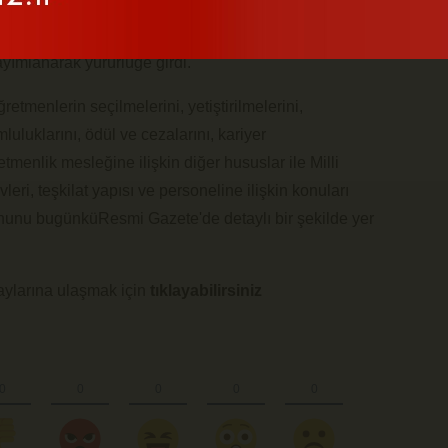
u'nda kabul edilerek yasalaşan Öğretmenlik
ımlanarak yürürlüğe girdi.
retmenlerin seçilmelerini, yetiştirilmelerini,
luluklarını, ödül ve cezalarını, kariyer
tmenlik mesleğine ilişkin diğer hususlar ile Milli
eri, teşkilat yapısı ve personeline ilişkin konuları
unu bugünküResmi Gazete'de detaylı bir şekilde yer
ylarına ulaşmak için
tıklayabilirsiniz