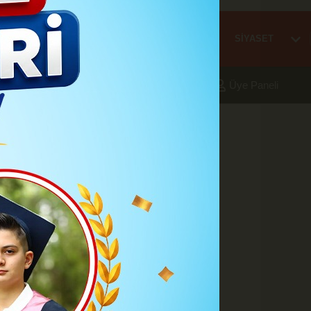
Mİ
EĞİTİM
HABER
KARAMAN
SAĞLIK
SİYASET
aleri
Foto Galeri
Yazarlar
Üye Paneli
i'leşti
ayımlandı.
A
A
Büyüt
Küçült
Yazdır
Yorumlar