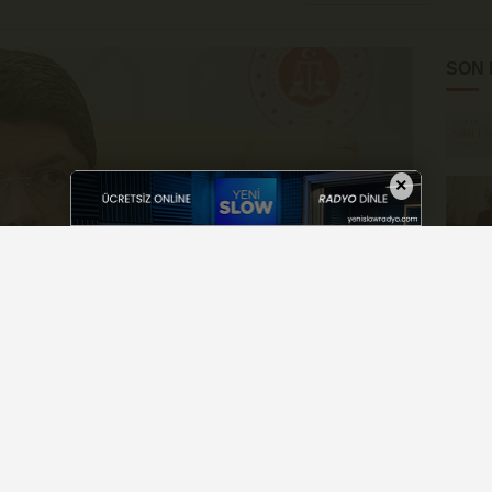
SON
×