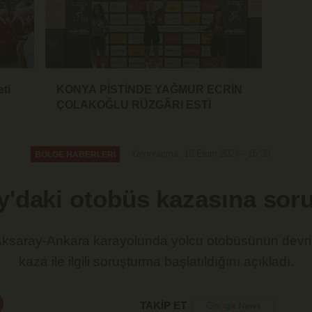
eti
KONYA PİSTİNDE YAĞMUR ECRİN
ÇOLAKOĞLU RÜZGÂRI ESTİ
Yayınlanma: 18 Ekim 2024 - 15:38
BÖLGE HABERLERİ
y'daki otobüs kazasına sor
Aksaray-Ankara karayolunda yolcu otobüsünün devr
kaza ile ilgili soruşturma başlatıldığını açıkladı.
TAKİP ET