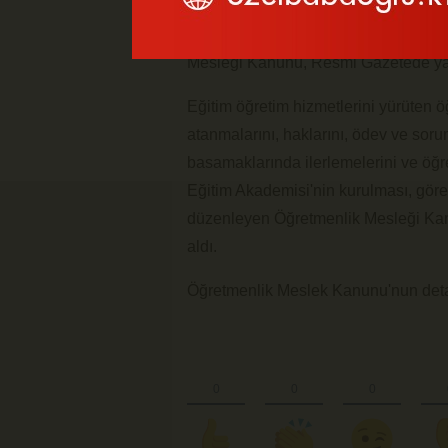
ANKARA (İGFA) -
TBMM Genel Kurul
Mesleği Kanunu, Resmi Gazetede yay
Eğitim öğretim hizmetlerini yürüten öğ
atanmalarını, haklarını, ödev ve sorum
basamaklarında ilerlemelerini ve öğre
Eğitim Akademisi'nin kurulması, görevl
düzenleyen Öğretmenlik Mesleği Kan
aldı.
Öğretmenlik Meslek Kanunu'nun deta