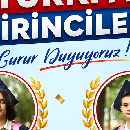
YAŞAM- MODA
İLAN
GÜNDEM
ASAYİŞ
EMLAK
EKONO
Video G
etmenlik Mesleği Kanunu 'Resmi'leşti
Yayınlanma: 18 Ekim 2024 - 15:38
BÖLGE HABERLERİ
enlik Mesleği Kanunu 'Resm
tmenlik Mesleği Kanunu bugünkü Resmi Gazete’de y
TAKİP ET