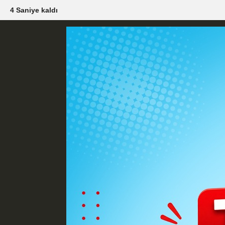
3 Saniye kaldı
Künye
İletişim
Çerez Politikası
G