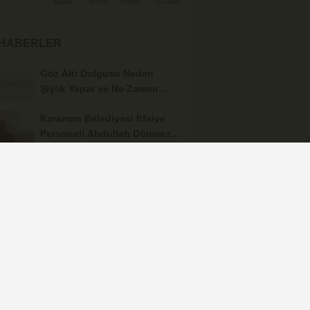
Büyüt
Küçült
Yazdır
Yorumlar
 HABERLER
Göz Altı Dolgusu Neden
Şişlik Yapar ve Ne Zaman
Eritilir?
Karaman Belediyesi İtfaiye
Personeli Abdullah Dönmez
Vefat Etti
Karaman 2. OSB'de Altyapı
Çalışmaları Masaya Yatırıldı
Hasan Bircan Hayatını
Kaybetti
MHP Karaman'da Kongre
Takvimi Başlıyor