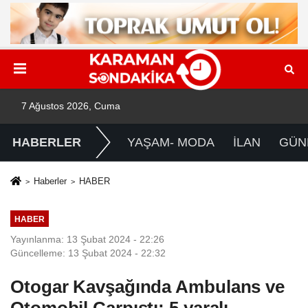
7 Ağustos 2026, Cuma
HABERLER
YAŞAM- MODA
İLAN
GÜN
Haberler
HABER
HABER
Yayınlanma: 13 Şubat 2024 - 22:26
Güncelleme: 13 Şubat 2024 - 22:32
Otogar Kavşağında Ambulans ve