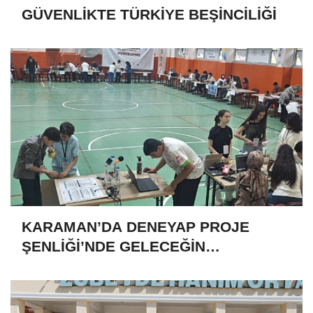
GÜVENLİKTE TÜRKİYE BEŞİNCİLİĞİ
KARAMAN’DA DENEYAP PROJE
ŞENLİĞİ’NDE GELECEĞİN
TEKNOLOJİ YILDIZLARI SAHNE ALDI