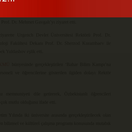
esi Rektörü Prof. Dr. Bakhrom Abdullaev, Karamanoğlu
of. Dr. Mehmet Gavgalı’yı ziyaret etti.
ziyarette Urgench Devlet Üniversitesi Rektörü Prof. Dr.
oji Fakültesi Dekanı Prof. Dr. Sherzod Kurambaev ile
ek Yuldashov eşlik etti.
KMÜ
bünyesinde gerçekleştirilen ‘Bahar Bilim Kampı’na
rsoneli ve öğrencilerine gösterilen ilgiden dolayı Rektör
 memnuniyeti dile getirerek, Özbekistanlı öğrencileri
 çok mutlu olduğunu ifade etti.
im Yılında iki üniversite arasında gerçekleştirilecek olan
ren bilimsel ve kültürel çalışma programı konusunda mutabık