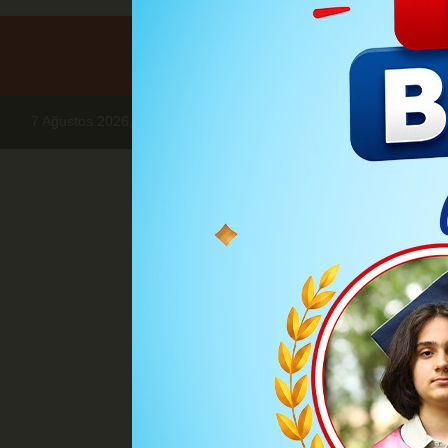
7 Ağustos 2026, Cuma
Haberler
DÜNYA
ÖZBEKİSTAN U
DÜN
ÖZBEKİST
RE