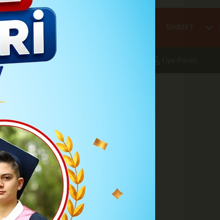
Mİ
EĞİTİM
HABER
KARAMAN
SAĞLIK
SİYASET
aleri
Foto Galeri
Yazarlar
Üye Paneli
- 16:18
VERSİTESİ
RET
A
A
Büyüt
Küçült
Yazdır
Yorumlar