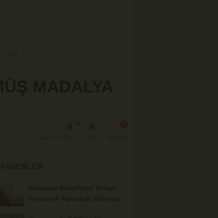
 16:04
MÜŞ MADALYA
A
A
Büyüt
Küçült
Yazdır
Yorumlar
 HABERLER
Karaman Belediyesi İtfaiye
Personeli Abdullah Dönmez
Vefat Etti