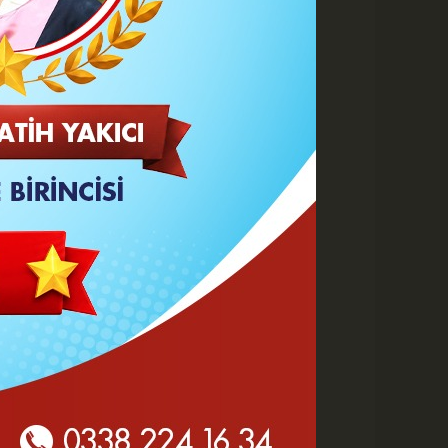
 HABERLER
Karaman Belediyesi İtfaiye
Personeli Abdullah Dönmez
Vefat Etti
Karaman 2. OSB'de Altyapı
Çalışmaları Masaya Yatırıldı
Hasan Bircan Hayatını
Kaybetti
MHP Karaman'da Kongre
Takvimi Başlıyor
Yeni Parti'de değişen sadece
tabela ve bina mı?