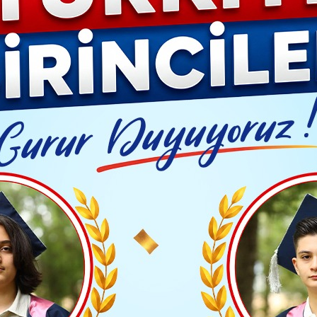
YAŞAM- MODA
İLAN
GÜNDEM
ASAYİŞ
EMLAK
EKONO
Video G
RGENCH DEVLET ÜNİVERSİTESİ REKTÖRÜNDEN KMÜ'YE ZİYARET
Yayınlanma: 09 Temmuz 2024 - 16:17
Güncelleme: 09 Temmuz 2024 
YA
AN URGENCH DEVLET ÜNİ
KTÖRÜNDEN KMÜ'YE ZİYA
TAKİP ET