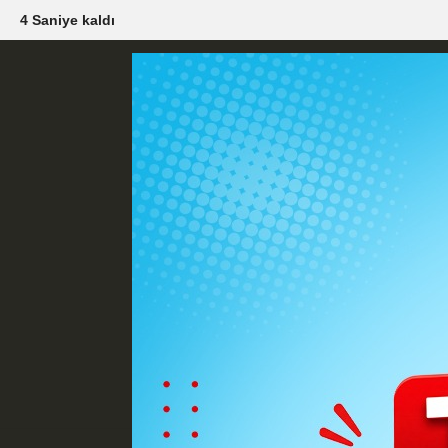
2 Saniye kaldı
Künye
İletişim
Çerez Politikası
G