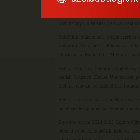
Özbekistan Urgench Devlet Üniversit
Mehmetbey Üniversitesi (KMÜ) Rektörü Pr
Rektörlük makamında gerçekleştirilen 
Bakhrom Abdullaev’e, Kimya ve Teknol
Uluslararası İlişkiler Ofisi Müdürü Elyorb
Rektör Prof. Dr. Bakhrom Abdullaev,
katılan Urgench Devlet Üniversitesi pe
Mehmet Gavgalı'ya teşekkürlerini sundu.
Rektör Gavgalı da ziyaretten duyduğu
üniversitede ağırlamaktan kendilerinin de
Ziyarette ayrıca 2024-2025 Eğitim Öğret
öğrenci ve personel değişimlerini de içe
kalınarak iş birliği protokolü imzalandı.