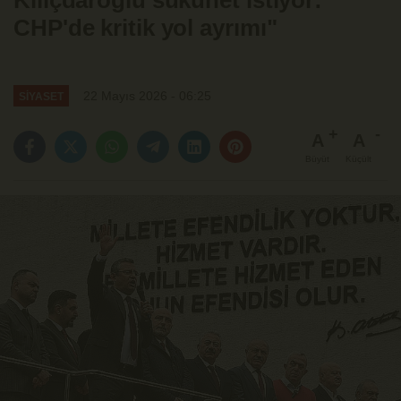
Kılıçdaroğlu sükunet istiyor:
CHP'de kritik yol ayrımı"
22 Mayıs 2026 - 06:25
SİYASET
A
A
Büyüt
Küçült