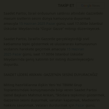
TAKİP ET
Saadet Partisi, İsrail ordusunun saldırısı altındaki Gazze’deki
masum sivillerin sesini dünya kamuoyuna duyurmak
amacıyla
15 Haziran 2025
Pazar
günü, saat 17.00’de İstanbul
Üsküdar Meydanı’nda “Özgür Gazze” mitingi düzenleyecek.
Saadet Partisi, İsrail’in Gazze’de gerçekleştirdiği sivil
katliamına tepki göstermek ve uluslararası kamuoyunun
vicdanını harekete geçirmek amacıyla
15 Haziran
2025
Pazar
günü, saat 17.00’de İstanbul Üsküdar
Meydanı’nda geniş katılımlı bir miting düzenleyeceğini
duyurdu.
SAADET LİDERİ ARIKAN: GAZZE’NİN SESİNİ DUYURACAĞIZ
Miting hazırlıklarına ilişkin Yeni Yol TBMM Grup
Toplantısı’ndaki konuşmasında bilgi veren Saadet Partisi
Genel Başkanı Mahmut Arıkan, “İktidara tepkimizi göstermek,
Gazze’nin sesini duyurmak, vanaları kapatmak, Madleen’in
hakkını savunmak, Velaları durdurmak için
Pazar
günü,