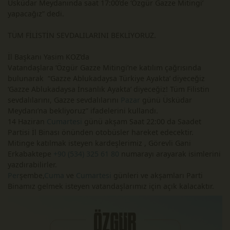
Üsküdar Meydanında saat 17:00’de ‘Özgür Gazze Mitingi’
yapacağız” dedi.
TÜM FİLİSTİN SEVDALILARINI BEKLİYORUZ.
İl Başkanı Yasim KOZ’da
Vatandaşlara ‘Özgür Gazze Mitingi’ne katılım çağrısında
bulunarak “Gazze Ablukadaysa Türkiye Ayakta’ diyeceğiz
‘Gazze Ablukadaysa İnsanlık Ayakta’ diyeceğiz! Tüm Filistin
sevdalılarını, Gazze sevdalılarını
Pazar
günü Üsküdar
Meydanı’na bekliyoruz” ifadelerini kullandı.
14 Haziran
Cumartesi
günü akşam Saat 22:00 da Saadet
Partisi İl Binası önünden otobüsler hareket edecektir.
Mitinge katılmak isteyen kardeşlerimiz , Görevli Gani
Erkabaktepe
+90 (534) 325 61 80
numarayı arayarak isimlerini
yazdırabilirler.
Per
şembe,
Cuma
ve
Cumartesi
günleri ve akşamları Parti
Binamız gelmek isteyen vatandaşlarımız için açık kalacaktır.