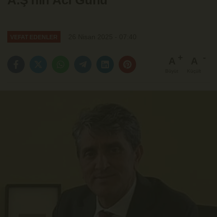
A.Ş'nin Acı Günü
26 Nisan 2025 - 07:40
VEFAT EDENLER
A
A
Büyüt
Küçült