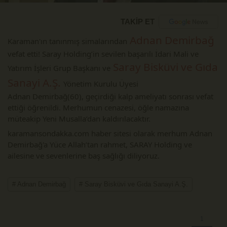
TAKİP ET
 Adnan Demirbağ 
Karaman'ın tanınmış simalarından
vefat etti! Saray Holding’in sevilen başarılı İdari Mali ve 
 Saray Bisküvi ve Gıda 
Yatırım İşleri Grup Başkanı ve
Sanayi A.Ş. 
Yönetim Kurulu Üyesi
Adnan 
Demirbağ(60), geçirdiği kalp ameliyatı sonrası vefat 
ettiği öğrenildi. Merhumun cenazesi, öğle namazına 
müteakip Yeni Musalla’dan kaldırılacaktır.
karamansondakka.com haber sitesi olarak merhum Adnan 
Demirbağ'a Yüce Allah’tan rahmet, SARAY Holding ve 
ailesine ve sevenlerine baş sağlığı diliyoruz.
# Adnan Demirbağ
# Saray Bisküvi ve Gıda Sanayi A.Ş.