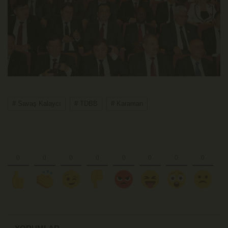
# Savaş Kalaycı
# TDBB
# Karaman