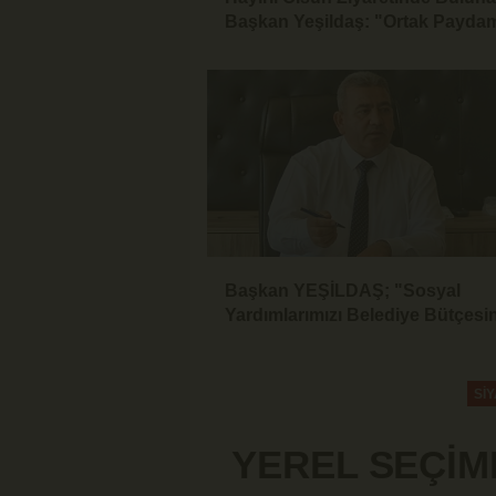
Başkan Yeşildaş: "Ortak Payda
Karaman. Yeni Dönemde Daha
Kapsayıcı ve Daha Adil Hizmet
Bekliyoruz"
Başkan YEŞİLDAŞ; "Sosyal
Yardımlarımızı Belediye Bütçes
Tek Kuruş Harcamadan Yapıyor
Sİ
YEREL SEÇİM