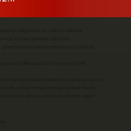
iyle,vatandaşların tamamının birbirine saygısıyla bir
ndarma bölgesinde en ufak bir vukuatla
rımıza ayrı ayrı teşekkür ediyorum.
en görevi başında bulunan emniyet ve jandarma
aşkanımız Mustafa Gül'ü ve ekibini tebrik
ilmence sürdürdükleri demokrasi yarışı için ayrıca
ahalle ve köy muhtarlarımıza,belediye meclis
mize hayırlı olmasını diliyorum. Allahim hayirli
..
man