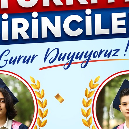
YAŞAM- MODA
İLAN
GÜNDEM
ASAYİŞ
EMLAK
EKONO
Video G
mli: ilimize,ülkemize hayırlı olmasını diliyorum.
Yayınlanma: 01 Nisan 2024 - 17:07
Güncelleme: 01 Nisan 20
HABERLER
mize,ülkemize hayırlı olması
 Seçimlerin resmî olmayan sonuçları belli oldu.KARA
en seçim sonuçlarının ilimize,ülkemize hayırlı olması