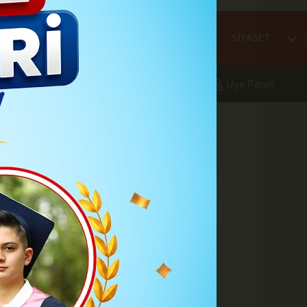
Mİ
EĞİTİM
HABER
KARAMAN
SAĞLIK
SİYASET
aleri
Foto Galeri
Yazarlar
Üye Paneli
24 - 23:04
nı diliyorum.
MAN İlimizde demokrasi şöleni
nı diliyorum.
A
A