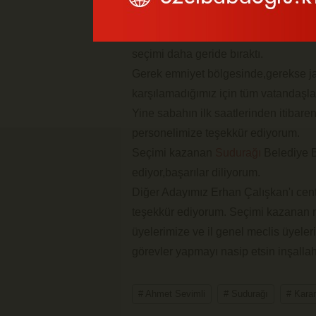
Karaman
yine kültürüyle,centilmenliğ
seçimi daha geride bıraktı.
Gerek emniyet bölgesinde,gerekse ja
karşılamadığımız için tüm vatandaşla
Yine sabahın ilk saatlerinden itibar
personelimize teşekkür ediyorum.
Seçimi kazanan
Sudurağı
Belediye B
ediyor,başarılar diliyorum.
Diğer Adayımız Erhan Çalışkan'ı cent
teşekkür ediyorum. Seçimi kazanan m
üyelerimize ve il genel meclis üyeleri
görevler yapmayı nasip etsin inşallah
# Ahmet Sevimli
# Sudurağı
# Kara