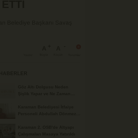
 ETTİ
man Belediye Başkanı Savaş
A
A
Büyüt
Küçült
Yazdır
Yorumlar
 HABERLER
Göz Altı Dolgusu Neden
Şişlik Yapar ve Ne Zaman
Eritilir?
Karaman Belediyesi İtfaiye
Personeli Abdullah Dönmez
Vefat Etti
Karaman 2. OSB'de Altyapı
Çalışmaları Masaya Yatırıldı