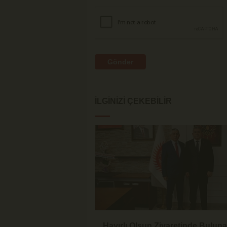
Gönder
İLGINIZI ÇEKEBILIR
Hayırlı Olsun Ziyaretinde Bulun