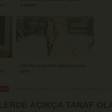
mız
Kaybetti
Akbulut ve Şentürk ailesinin mutlu
inden
günü
uz"
Yayınlanma: 01 Nisan 2024 - 14:22
Güncelleme: 24 Nisan 2026 - 
YASET
LERDE AÇIKÇA TARAF O