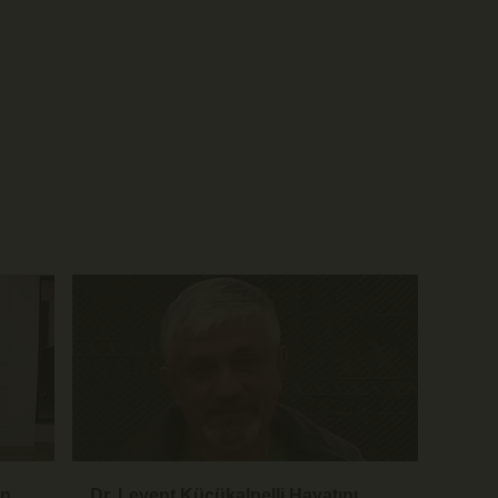
an
Dr. Levent Küçükalpelli Hayatını