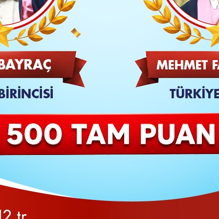
TAKİP ET
SON