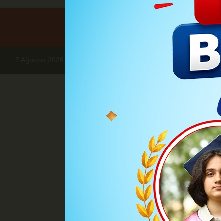
7 Ağustos 2026, Cuma
Haberler
YEREL HABERLER
Sevi
YEREL 
Sevimli: ili
Ahmet sevimli; 31 Mart Yerel
şeklinde geç