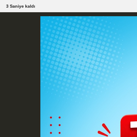
2 Saniye kaldı
Künye
İletişim
Çerez Politikası
G