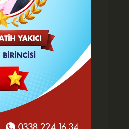
Büyüt
Küçült
Yazdır
Yorumlar
 HABERLER
Göz Altı Dolgusu Neden
Şişlik Yapar ve Ne Zaman
Eritilir?
Karaman Belediyesi İtfaiye
Personeli Abdullah Dönmez
Vefat Etti
Karaman 2. OSB'de Altyapı
Çalışmaları Masaya Yatırıldı
Hasan Bircan Hayatını
Kaybetti
MHP Karaman'da Kongre
Takvimi Başlıyor