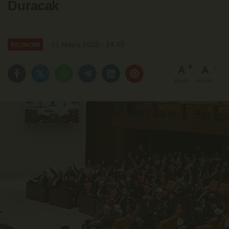
Duracak
21 Mayıs 2026 - 14:43
EKONOMİ
A
A
Büyüt
Küçült