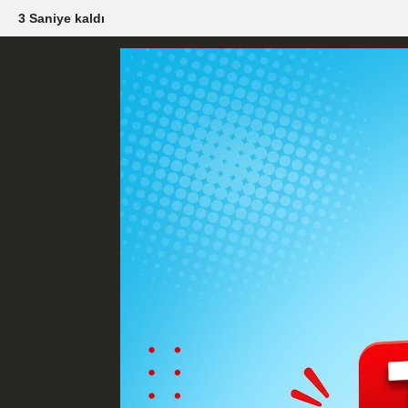
1 Saniye kaldı
Künye
İletişim
Çerez Politikası
G