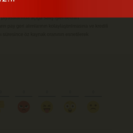
sa
İstanbul AŞ piyasalarında meydana gelen
açıkladı. 24 Mart 2025'ten 25 Nisan 2025 seans
piyasalarında açığa satış işlemlerinin
ın pay geri alımlarının kolaylaştırılmasına ve kredili
ı süresince öz kaynak oranının esnetilerek