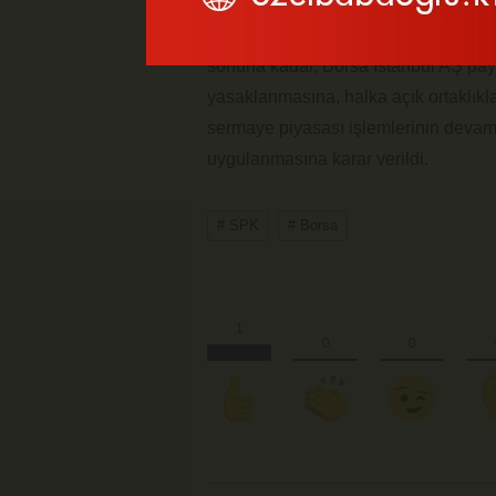
Sermaye Piyasası Kurulu (SPK),
Bor
gelişmeler sebebiyle bazı tedbirler 
sonuna kadar, Borsa İstanbul AŞ pay 
yasaklanmasına, halka açık ortaklıklar
sermaye piyasası işlemlerinin devam
uygulanmasına karar verildi.
# SPK
# Borsa