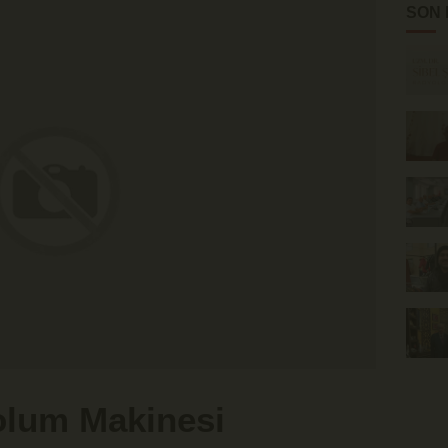
SON
olum Makinesi