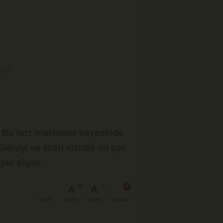
3:12
. Bu tarz makineler sayesinde
Sanayi ve ticari alanda en çok
yer alıyor.
A
A
Büyüt
Küçült
Yazdır
Yorumlar