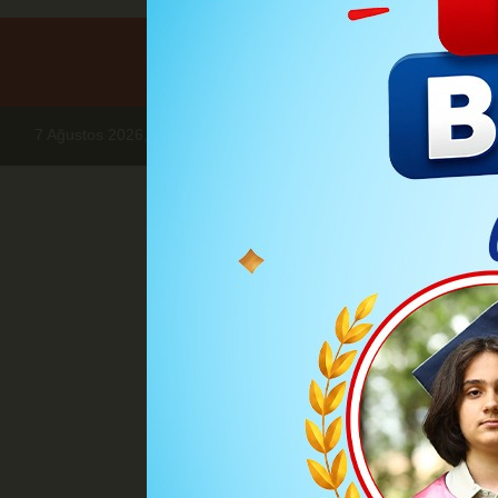
7 Ağustos 2026, Cuma
Haberler
EKONOMİ
SPK duyurdu:B
EK
SPK duyurd