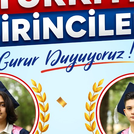
YAŞAM- MODA
İLAN
GÜNDEM
ASAYİŞ
EMLAK
EKONO
Video G
orsa İstanbul'da açığa satış işlemi yasaklandı
Yayınlanma: 24 Mart 2025 - 09:47
Güncelleme: 24 Mart 2025 - 0
ONOMİ
u:Borsa İstanbul'da açığa s
yasaklandı
TAKİP ET