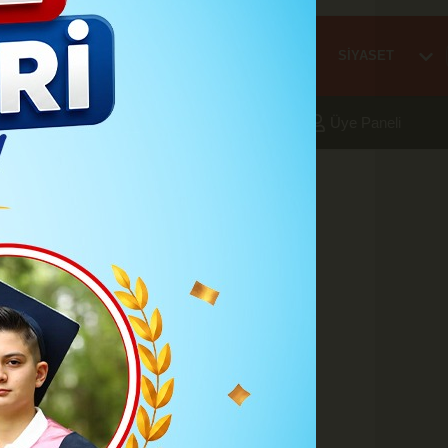
Mİ
EĞİTİM
HABER
KARAMAN
SAĞLIK
SİYASET
aleri
Foto Galeri
Yazarlar
Üye Paneli
9:47
atış işlemi
A
A
Büyüt
Küçült
Yazdır
Yorumlar