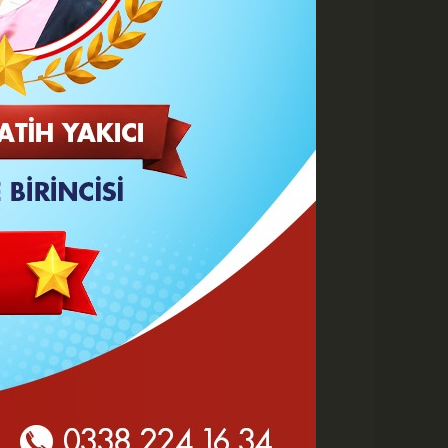
 HABERLER
Göz Altı Dolgusu Neden
Şişlik Yapar ve Ne Zaman
Eritilir?
Karaman Belediyesi İtfaiye
Personeli Abdullah Dönmez
Vefat Etti
Karaman 2. OSB'de Altyapı
Çalışmaları Masaya Yatırıldı
Hasan Bircan Hayatını
Kaybetti
MHP Karaman'da Kongre
Takvimi Başlıyor