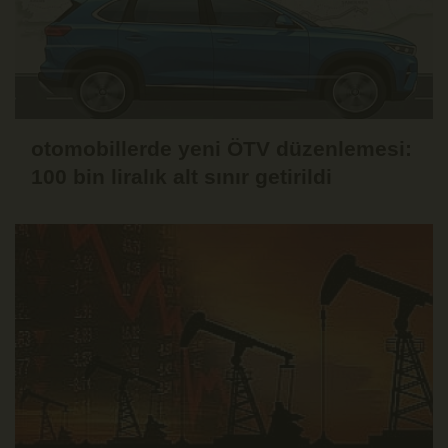
otomobillerde yeni ÖTV düzenlemesi:
100 bin liralık alt sınır getirildi