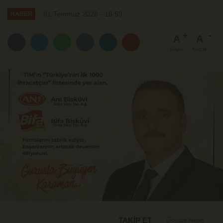
01 Temmuz 2026 - 16:59
HABER
A
A
Büyüt
Küçült
TAKİP ET