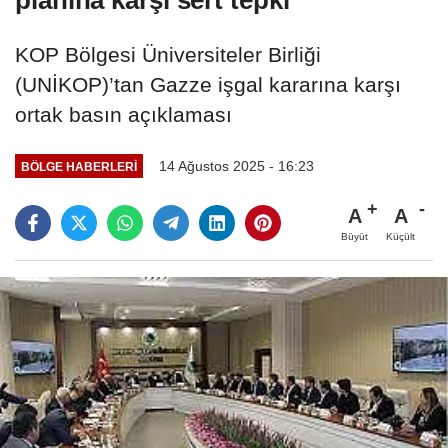
planına karşı sert tepki
KOP Bölgesi Üniversiteler Birliği
(UNİKOP)’tan Gazze işgal kararına karşı
ortak basın açıklaması
14 Ağustos 2025 - 16:23
BÖLGE HABERLERİ
A
A
Büyüt
Küçült