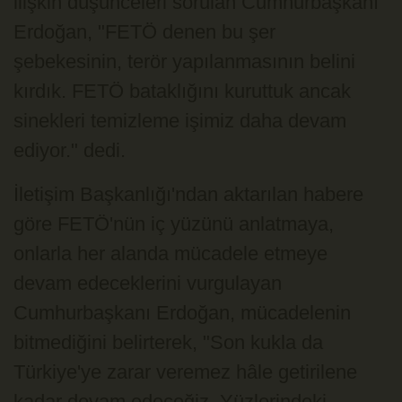
ilişkin düşünceleri sorulan Cumhurbaşkanı
Erdoğan, "FETÖ denen bu şer
şebekesinin, terör yapılanmasının belini
kırdık. FETÖ bataklığını kuruttuk ancak
sinekleri temizleme işimiz daha devam
ediyor." dedi.
İletişim Başkanlığı'ndan aktarılan habere
göre FETÖ'nün iç yüzünü anlatmaya,
onlarla her alanda mücadele etmeye
devam edeceklerini vurgulayan
Cumhurbaşkanı Erdoğan, mücadelenin
bitmediğini belirterek, "Son kukla da
Türkiye'ye zarar veremez hâle getirilene
kadar devam edeceğiz. Yüzlerindeki