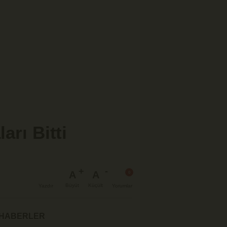
arı Bitti
A
A
Büyüt
Küçült
Yazdır
Yorumlar
 HABERLER