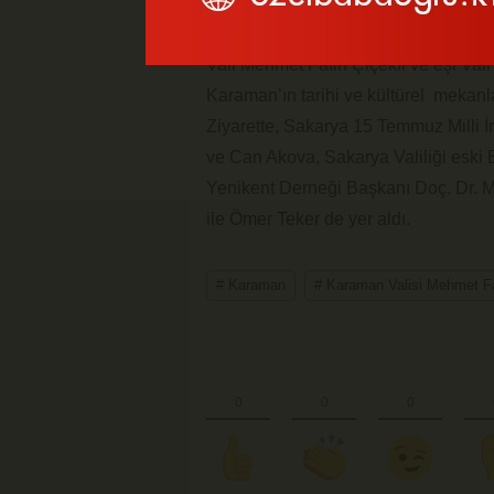
Karaman Valisi Mehmet Fatih Çiçekl
Vekili Yunus Özçelik ve beraberindeki 
Vali Mehmet Fatih Çiçekli ve eşi Va
Karaman’ın tarihi ve kültürel mekanlar
Ziyarette, Sakarya 15 Temmuz Milli 
ve Can Akova, Sakarya Valiliği eski 
Yenikent Derneği Başkanı Doç. Dr. M
ile Ömer Teker de yer aldı.
# Karaman
# Karaman Valisi Mehmet Fa