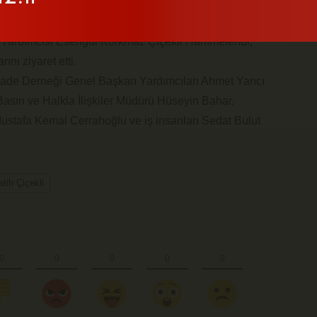
i, Sakarya 15 Temmuz Milli İrade Derneği Başkan
heyeti makamında misafir etti. Misafirlerle birlikte
li Yardımcısı Esengül Korkmaz Çiçekli Hanımefendi,
ını ziyaret etti.
İrade Derneği Genel Başkan Yardımcıları Ahmet Yarıcı
Basın ve Halkla İlişkiler Müdürü Hüseyin Bahar,
ustafa Kemal Cerrahoğlu ve iş insanları Sedat Bulut
tih Çiçekli