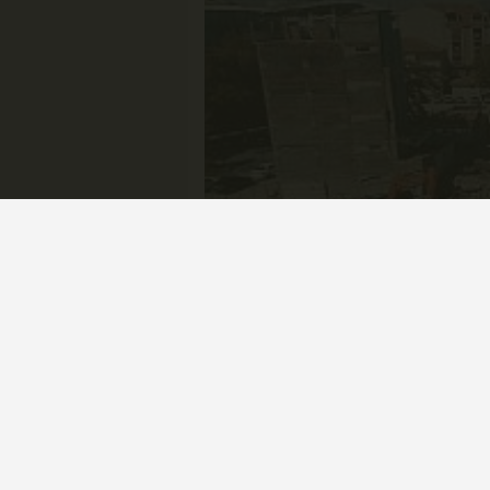
Karaman şehir merkezinde yaklaşık 40
Mezhepler İşhanı’nın yıkım çalışmal
Karaman Belediyesi veb safasında a