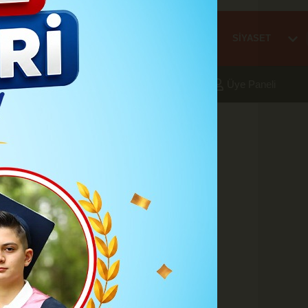
Mİ
EĞİTİM
HABER
KARAMAN
SAĞLIK
SİYASET
aleri
Foto Galeri
Yazarlar
Üye Paneli
z Milli İrade
t
A
A
Büyüt
Küçült
Yazdır
Yorumlar