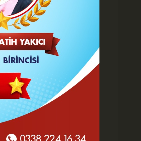
 HABERLER
Göz Altı Dolgusu Neden
Şişlik Yapar ve Ne Zaman
Eritilir?
Karaman Belediyesi İtfaiye
Personeli Abdullah Dönmez
Vefat Etti
Karaman 2. OSB'de Altyapı
Çalışmaları Masaya Yatırıldı
Hasan Bircan Hayatını
Kaybetti
MHP Karaman'da Kongre
Takvimi Başlıyor