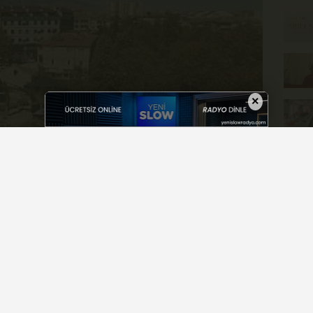
×
-50 yıldır atıl durumda bulunan ve risk arz eden
arı Karaman Belediyesi tarafından tamamlandı.
ınlanan açıklamaya göre: