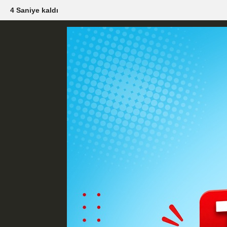
2 Saniye kaldı
Künye
İletişim
Çerez Politikası
G