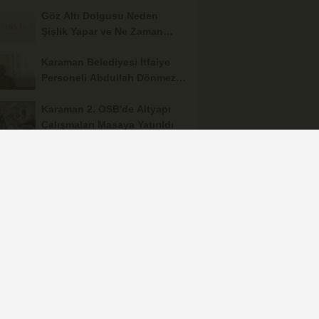
Göz Altı Dolgusu Neden
Şişlik Yapar ve Ne Zaman
Eritilir?
Karaman Belediyesi İtfaiye
Personeli Abdullah Dönmez
Vefat Etti
Karaman 2. OSB'de Altyapı
Çalışmaları Masaya Yatırıldı
Hasan Bircan Hayatını
Kaybetti
MHP Karaman'da Kongre
Takvimi Başlıyor