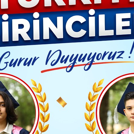
YAŞAM- MODA
İLAN
GÜNDEM
ASAYİŞ
EMLAK
EKONO
Video G
içekli'ye Sakarya 15 Temmuz Milli İrade Derneği'nden Anlamlı Ziyaret
Yayınlanma: 17 Ekim 2024 - 21:04
KARAMAN
Çiçekli'ye Sakarya 15 Temmu
Derneği'nden Anlamlı Ziyare
TAKİP ET