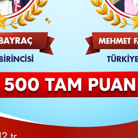
Kararları bugünkü Resmi Gazete'de yayımlandı.
TAKİP ET
SON