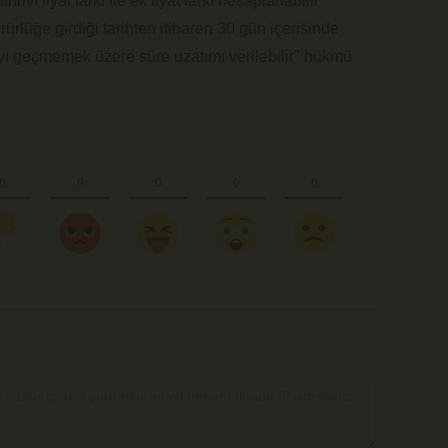
mlı fiyat farkı ile ek fiyat farkı hesaplanabilir
rlüğe girdiği tarihten itibaren 30 gün içerisinde
ayı geçmemek üzere süre uzatımı verilebilir" hükmü