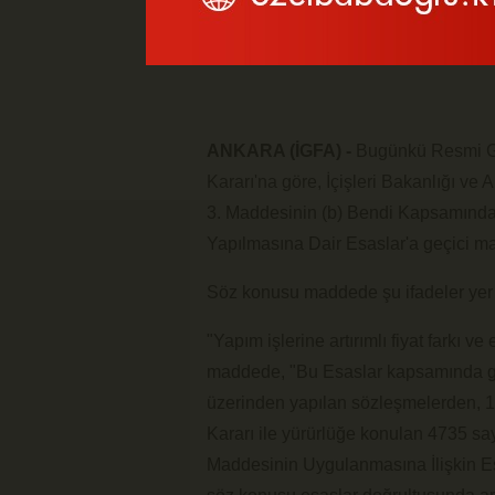
ANKARA (İGFA) -
Bugünkü Resmi Ga
Kararı'na göre, İçişleri Bakanlığı v
3. Maddesinin (b) Bendi Kapsamında Y
Yapılmasına Dair Esaslar'a geçici m
Söz konusu maddede şu ifadeler yer 
"Yapım işlerine artırımlı fiyat farkı ve
maddede, "Bu Esaslar kapsamında gerçe
üzerinden yapılan sözleşmelerden, 1
Kararı ile yürürlüğe konulan 4735 s
Maddesinin Uygulanmasına İlişkin Esa