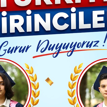
YAŞAM- MODA
İLAN
GÜNDEM
ASAYİŞ
EMLAK
EKONO
Video G
ım işi ihalelerine artırımlı fiyat farkı ve süre uzatımı 'Resmi'leşti
Yayınlanma: 15 Mayıs 2024 - 16:01
BÖLGE HABERLERİ
elerine artırımlı fiyat farkı 
'Resmi'leşti
anlığı tarafından yapılacak ihalelerle ilgili esaslara y
ile süre uzatımı verilmesi" konusunda geçici madde ek