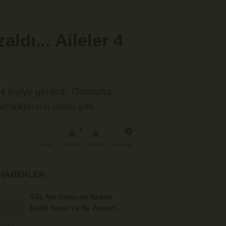
aldı... Aileler 4
 kişiye geriledi. Ortalama
alklarının oranı arttı.
A
A
Büyüt
Küçült
Yazdır
Yorumlar
 HABERLER
Göz Altı Dolgusu Neden
Şişlik Yapar ve Ne Zaman
Eritilir?