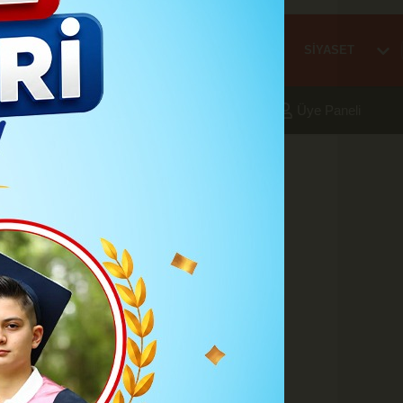
Mİ
EĞİTİM
HABER
KARAMAN
SAĞLIK
SİYASET
aleri
Foto Galeri
Yazarlar
Üye Paneli
ve süre uzatımı
önelik "yapım işlerine artırımlı
lenmesine ilişkin Cumhurbaşkanı