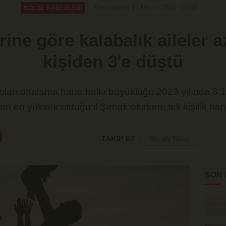
Yayınlanma: 15 Mayıs 2024 - 16:01
BÖLGE HABERLERİ
erine göre kalabalık aileler az
kişiden 3'e düştü
 olan ortalama hane halkı büyüklüğü 2023 yılında 3,14
 en yüksek olduğu il Şırnak olurken, tek kişilik haneh
TAKİP ET
SON