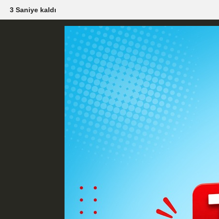
1 Saniye kaldı
Künye
İletişim
Çerez Politikası
G