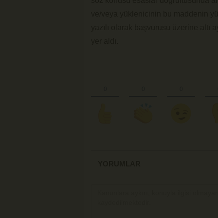
söz konusu esaslar doğrultusunda artırı
ve/veya yüklenicinin bu maddenin yürü
yazılı olarak başvurusu üzerine altı 
yer aldı.
YORUMLAR