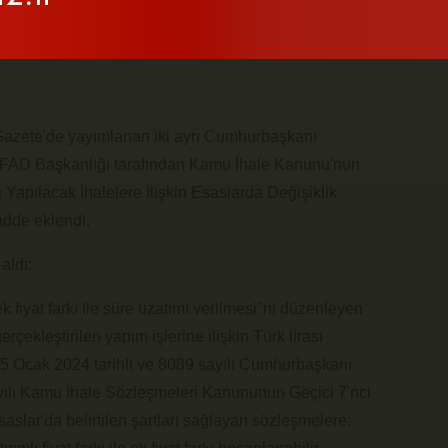
zete'de yayımlanan iki ayrı Cumhurbaşkanı
e AFAD Başkanlığı tarafından Kamu İhale Kanunu'nun
apılacak İhalelere İlişkin Esaslarda Değişiklik
adde eklendi.
aldı:
 ek fiyat farkı ile süre uzatımı verilmesi"ni düzenleyen
kleştirilen yapım işlerine ilişkin Türk lirası
5 Ocak 2024 tarihli ve 8089 sayılı Cumhurbaşkanı
ayılı Kamu İhale Sözleşmeleri Kanununun Geçici 7'nci
slar'da belirtilen şartları sağlayan sözleşmelere;