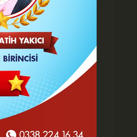
A
A
Büyüt
Küçült
Yazdır
Yorumlar
 HABERLER
Göz Altı Dolgusu Neden
Şişlik Yapar ve Ne Zaman
Eritilir?
Karaman Belediyesi İtfaiye
Personeli Abdullah Dönmez
Vefat Etti
Karaman 2. OSB'de Altyapı
Çalışmaları Masaya Yatırıldı
Hasan Bircan Hayatını
Kaybetti