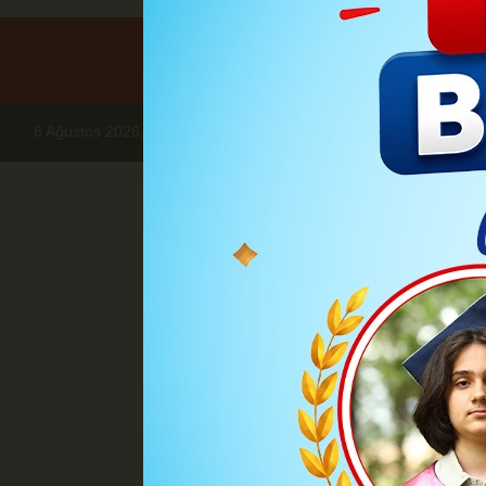
8 Ağustos 2026, Cumartesi
Haberler
BÖLGE HABERLERİ
Yap
Yapım işi ihal
İçişleri Bakanlığı ve AFAD Başk
fiyat farkı ve ek fiyat farkı 