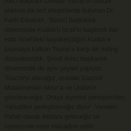
ABD Başkanı Donald Trump’ın Gazze
planına da sert eleştirilerde bulunan Dr.
Fatih Erbakan, "Birinci başkanlık
döneminde Kudüs'ü İsrail'in başkenti ilan
edip İsrail'deki büyükelçiliğini Kudüs’e
taşımaya kalkan Trump’a karşı bir miting
düzenlemiştik. Şimdi ikinci başkanlık
döneminde de aynı şeyleri yapıyor.
'Gazze'yi alacağız, oradaki Gazzeli
Müslümanları Mısır’a ve Ürdün’e
göndereceğiz. Oraya siyonist yerleşimcileri,
Yahudileri yerleştireceğiz diyor' Yeniden
Refah olarak iktidara geleceğiz ve
siyonizmle nasıl mücadele edilir