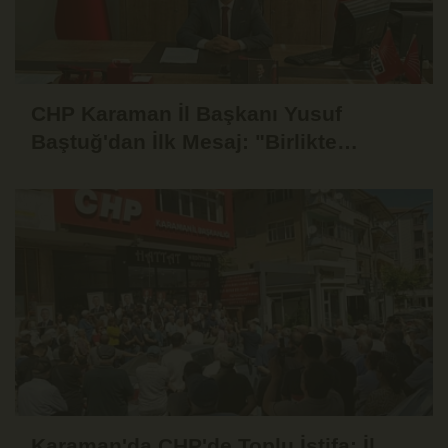
CHP Karaman İl Başkanı Yusuf
Baştuğ'dan İlk Mesaj: "Birlikte
Dinleyecek, Birlikte Mücadele
Edeceğiz"
Karaman'da CHP'de Toplu İstifa: İl