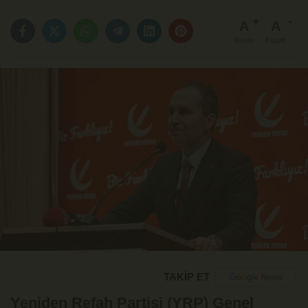
A
A
Büyüt
Küçült
TAKİP ET
Yeniden Refah Partisi (YRP) Genel