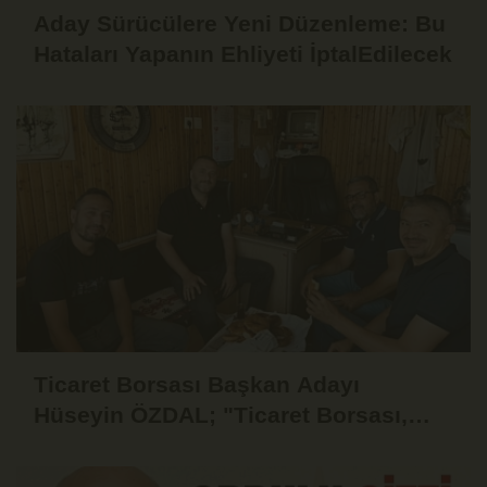
Aday Sürücülere Yeni Düzenleme: Bu
Hataları Yapanın Ehliyeti İptalEdilecek
Ticaret Borsası Başkan Adayı
Hüseyin ÖZDAL; "Ticaret Borsası,
Üyesinin Yanında Olduğu Ölçüde
Güçlüdür"