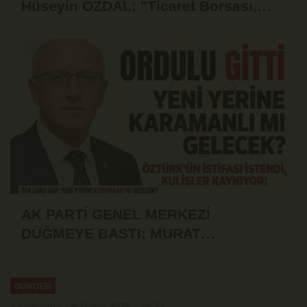
Hüseyin ÖZDAL; "Ticaret Borsası,
Üyesinin Yanında Olduğu Ölçüde
Güçlüdür"
AK PARTİ GENEL MERKEZİ
DÜĞMEYE BASTI: MURAT
ÖZTÜRK'ÜN İSTİFASI İSTENDİ!
GÜNDEM
Yayınlanma: 08 Mayıs 2025 - 19:23