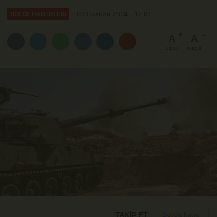
03 Haziran 2024 - 17:01
BÖLGE HABERLERİ
A
A
Büyüt
Küçült
TAKİP ET