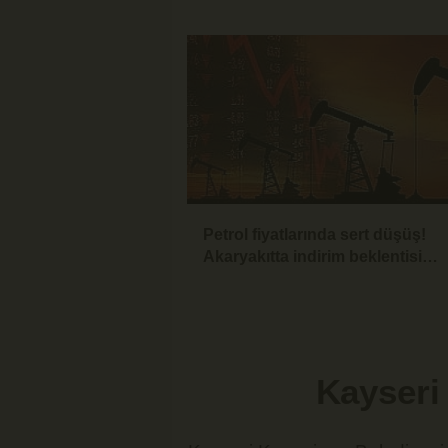
Yüzde 31,75
Petrol fiyatlarında sert düşüş!
Akaryakıtta indirim beklentisi
güçlendi
Kayseri