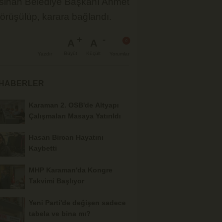
ocasinan Belediye Başkanı Ahmet
örüşülüp, karara bağlandı.
A
A
Büyüt
Küçült
Yazdır
Yorumlar
 HABERLER
Karaman 2. OSB'de Altyapı
Çalışmaları Masaya Yatırıldı
Hasan Bircan Hayatını
Kaybetti
MHP Karaman'da Kongre
Takvimi Başlıyor
Yeni Parti'de değişen sadece
tabela ve bina mı?