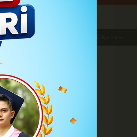
aleri
Foto Galeri
Yazarlar
Üye Paneli
kanlığı açıkladı
tlar Vergisi (MTV) alınacak"
A
A