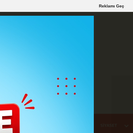
Reklamı Geç
Mİ
EĞİTİM
HABER
KARAMAN
SAĞLIK
SİYASET