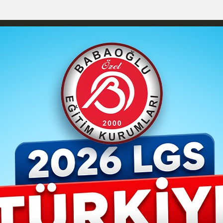
YAŞAM- MODA
İLAN
GÜNDEM
ASAYİŞ
EMLAK
EKONO
izlilik İlkeleri
Karaman Nöbetçi Eczaneler