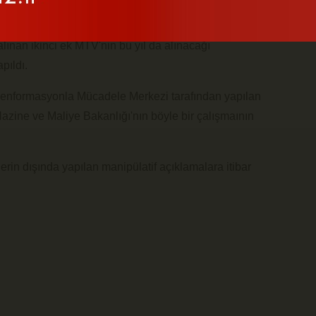
alınan ikinci ek MTV'nin bu yıl da alınacağı
pıldı.
zenformasyonla Mücadele Merkezi tarafından yapılan
Hazine ve Maliye Bakanlığı'nın böyle bir çalışmaının
rin dışında yapılan manipülatif açıklamalara itibar