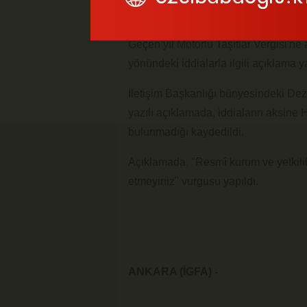
Geçen yıl Motorlu Taşıtlar Vergisi'ne 
yönündeki iddialarla ilgili açıklama ya
İletişim Başkanlığı bünyesindeki De
yazılı açıklamada, iddiaların aksine 
bulunmadığı kaydedildi.
Açıklamada, "Resmî kurum ve yetkilile
etmeyiniz" vurgusu yapıldı.
ANKARA (İGFA) -