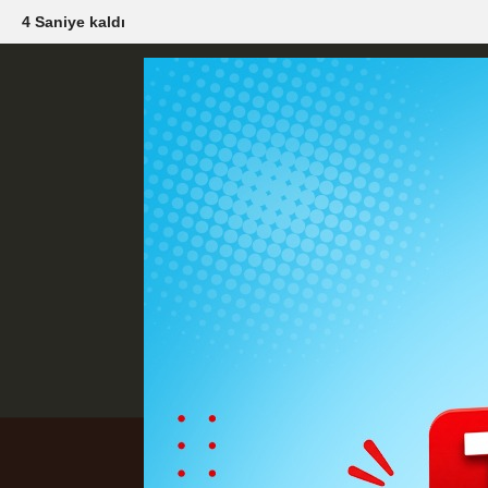
2 Saniye kaldı
Künye
İletişim
Çerez Politikası
G