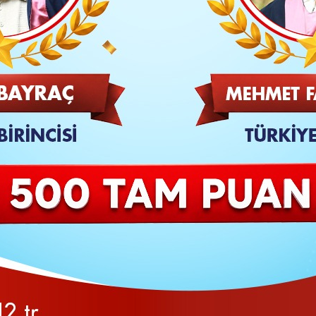
TAKİP ET
SON