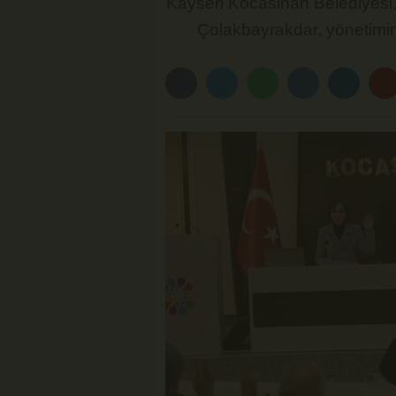
Kayseri Kocasinan Belediyesi, 
Çolakbayrakdar, yönetimin