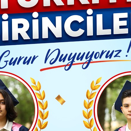
Video G
MTV alınacak mı? İletişim Başkanlığı açıkladı
Yayınlanma: 03 Ocak 2024 - 15:20
EKONOMİ
V alınacak mı? İletişim Baş
da yer alan, "2024 yılında ikinci bir ek Motorlu Taşı
iddialarına yalanlama İletişim Başkanlığı'ndan geldi.