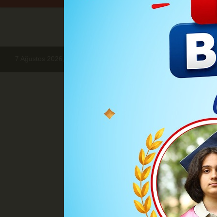
7 Ağustos 2026, Cuma
Haberler
EKONOMİ
Bu yıl da ek 
Bu yıl da ek MT
Bazı basın yayın organların