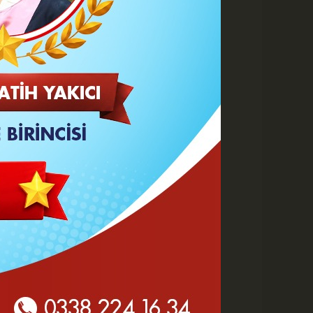
Büyüt
Küçült
Yazdır
Yorumlar
 HABERLER
Karaman 2. OSB'de Altyapı
Çalışmaları Masaya Yatırıldı
Hasan Bircan Hayatını
Kaybetti
MHP Karaman'da Kongre
Takvimi Başlıyor
Yeni Parti'de değişen sadece
tabela ve bina mı?
KMÜ Sanat, Tasarım ve
Mimarlık Fakültesinde Özel
Yetenek Sınavı...