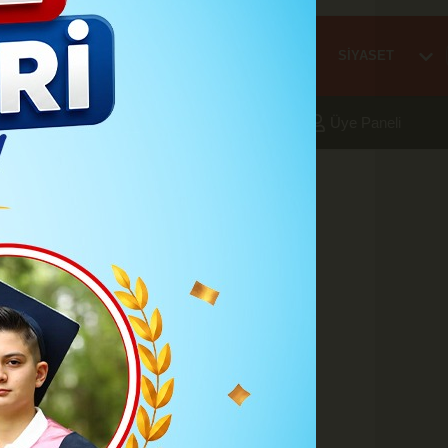
Mİ
EĞİTİM
HABER
KARAMAN
SAĞLIK
SİYASET
aleri
Foto Galeri
Yazarlar
Üye Paneli
ı gerçekleştirdi
 birçok altyapı çalışması
 milyon 161 bin Türk lirası
lat çalışmaları gerçekleştirdi.