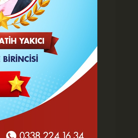
A
A
Büyüt
Küçült
Yazdır
Yorumlar
 HABERLER
Göz Altı Dolgusu Neden
Şişlik Yapar ve Ne Zaman
Eritilir?
Karaman Belediyesi İtfaiye
Personeli Abdullah Dönmez
Vefat Etti
Karaman 2. OSB'de Altyapı
Çalışmaları Masaya Yatırıldı
Hasan Bircan Hayatını
Kaybetti
MHP Karaman'da Kongre
Takvimi Başlıyor