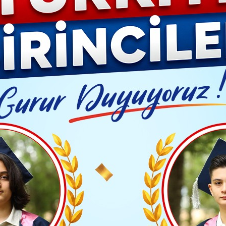
YAŞAM- MODA
İLAN
GÜNDEM
ASAYİŞ
EMLAK
EKONO
Video G
cük'te 79 milyon liralık altyapı yatırımı gerçekleştirdi
Yayınlanma: 29 Mart 2024 - 17:33
BÖLGE HABERLERİ
lyon liralık altyapı yatırım
iyesi İSU Genel Müdürlüğü, 2023 yılında il genelinde
a Gölcük ilçesinde yapılan altyapı çalışmalarında 79
6 metre uzunluğunda yeni altyapı hatları ve depo ima