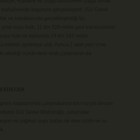
hsaniye, Halıdere ve Ulaşlı Mahalleleri başta olmak
üm mahallelerde başarıyla gerçekleştirdi. İSU Genel
de ve sokaklarında gerçekleştirdiği bu
 içme suyu hattı, 11 bin 328 metre yeni kanalizasyon
suyu hattı ile toplamda 29 bin 284 metre
şa ederek işletmeye aldı. Ayrıca 2 adet yeni içme
 alındığı ilçede dere ıslah çalışmaları da
AM EDECEK
rogramı kapsamında çalışmalarına tüm hızıyla devam
ediyesi İSU Genel Müdürlüğü, çalışmalar
yon ve yağmur suyu hatları ile dere ıslahı ve su
k.