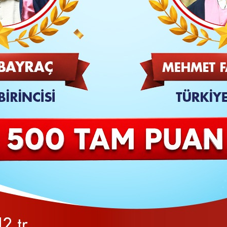
TAKİP ET
SON