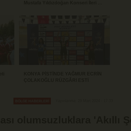
Mustafa Yıldızdoğan Konseri İleri Bir
Tarihe Ertelendi
eti
KONYA PİSTİNDE YAĞMUR ECRİN
ÇOLAKOĞLU RÜZGÂRI ESTİ
Yayınlanma: 29 Mart 2024 - 17:33
BÖLGE HABERLERİ
lası olumsuzluklara 'Akıllı Ş