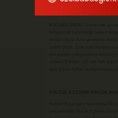
KOCAELİ (İGFA) -
Nüfusu her gün a
bünyesinde barındırdığı serbest bölg
devam ediyor. Kent genelinde olduğu g
önlem almak, içme suyu kayıplarını 
için ilçedeki çalışmalarına kesinti
yılında 79 milyon 161 bin Türk lira
yeni altyapı hatları ve depo imalat ç
GÖLCÜK İLÇESİNİN BİRÇOK MAH
Kocaeli Büyükşehir Belediyesi İSU G
çerçevesinde Gölcük ilçesinin Donanm