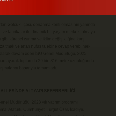
rtan Gölcük ilçesi, donanma kenti olmasının yanında
e ve fabrikalar ile dinamik bir yaşam merkezi olmaya
ibi küresel ısınma ve iklim değişikliğine karşı
azaltmak ve artan nüfus talebine cevap verebilmek
siz olarak devam eden İSU Genel Müdürlüğü, 2023
sı harcayarak toplamda 29 bin 316 metre uzunluğunda
alışmalarını başarıyla tamamladı.
ALLESİNDE ALTYAPI SEFERBERLİĞİ
enel Müdürlüğü, 2023 yılı yatırım programı
a, Atatürk, Cumhuriyet, Turgut Özal, İcadiye,