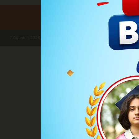
7 Ağustos 2026, Cuma
Haberler
BÖLGE HABERLERİ
Göl
Gölcük'te 79 mi
Kocaeli Büyükşehir Beled
gerçekleştirdi. Bu kapsamd
harcama ile toplamda 29 bin 31