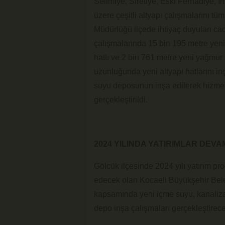
Selimiye, Sıretiye, Eski Ferhadiye, İ
üzere çeşitli altyapı çalışmalarını t
Müdürlüğü ilçede ihtiyaç duyulan cad
çalışmalarında 15 bin 195 metre yeni
hattı ve 2 bin 761 metre yeni yağmur 
uzunluğunda yeni altyapı hatlarını in
suyu deposunun inşa edilerek hizmete
gerçekleştirildi.
2024 YILINDA YATIRIMLAR DEV
Gölcük ilçesinde 2024 yılı yatırım p
edecek olan Kocaeli Büyükşehir Bel
kapsamında yeni içme suyu, kanalizas
depo inşa çalışmaları gerçekleştirece