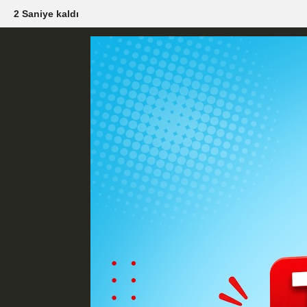
1 Saniye kaldı
Künye
İletişim
Çerez Politikası
G