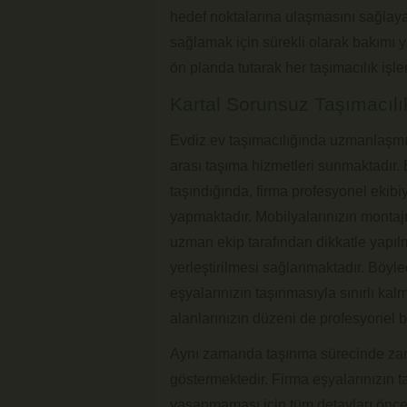
hedef noktalarına ulaşmasını sağlaya
sağlamak için sürekli olarak bakımı 
ön planda tutarak her taşımacılık iş
Kartal Sorunsuz Taşımacılı
Evdiz ev taşımacılığında uzmanlaşmış 
arası taşıma hizmetleri sunmaktadır. 
taşındığında, firma profesyonel ekibiyl
yapmaktadır. Mobilyalarınızın montajı
uzman ekip tarafından dikkatle yapıl
yerleştirilmesi sağlanmaktadır. Böyl
eşyalarınızın taşınmasıyla sınırlı k
alanlarınızın düzeni de profesyonel b
Aynı zamanda taşınma sürecinde za
göstermektedir. Firma eşyalarınızın
yaşanmaması için tüm detayları önce