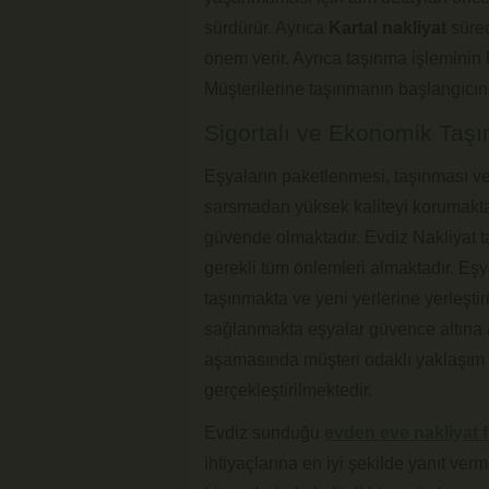
sürdürür. Ayrıca
Kartal nakliyat
süre
önem verir. Ayrıca taşınma işleminin
Müşterilerine taşınmanın başlangıcın
Sigortalı ve Ekonomik Taşı
Eşyaların paketlenmesi, taşınması ve 
sarsmadan yüksek kaliteyi korumakta
güvende olmaktadır. Evdiz Nakliyat 
gerekli tüm önlemleri almaktadır. Eşy
taşınmakta ve yeni yerlerine yerleşti
sağlanmakta eşyalar güvence altına a
aşamasında müşteri odaklı yaklaşım s
gerçekleştirilmektedir.
Evdiz sunduğu
evden eve nakliyat fi
ihtiyaçlarına en iyi şekilde yanıt ve