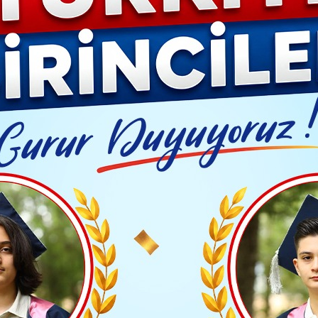
Video G
Garantili Nakliye Hizmeti
Yayınlanma: 13 Ocak 2026 - 14:08
Güncelleme: 13 Ocak 2026 - 
NDEM
 Sigorta Garantili Nakliye 
Kartal Sigorta Garantili Nakliye Hizmeti
TAKİP ET