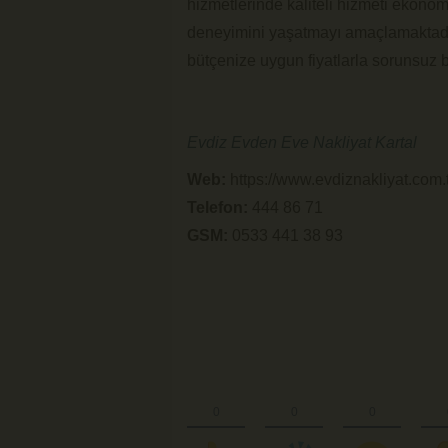
hizmetlerinde kaliteli hizmeti ekonomi
deneyimini yaşatmayı amaçlamaktadır
bütçenize uygun fiyatlarla sorunsuz b
Evdiz Evden Eve Nakliyat Kartal
Web:
https://www.evdiznakliyat.com.t
Telefon:
444 86 71
GSM:
0533 441 38 93