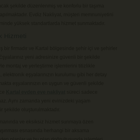
cak şekilde düzenlenmiş ve konforlu bir taşıma
yapılmaktadır. Evdiz Nakliyat, müşteri memnuniyetini
leminde yüksek standartlarda hizmet sunmaktadır.
k Hizmeti
bir firmadır ve Kartal bölgesinde şehir içi ve şehirler
Eşyalarınız yeni adresinize güvenli bir şekilde
e montaj ve yerleştirme işlemlerini titizlikle
, elektronik eşyalarınızın kurulumu gibi her detay
makta eşyalarınızın en uygun ve güvenli şekilde
ece
Kartal evden eve nakliyat
süreci sadece
almaz. Aynı zamanda yeni evinizdeki yaşam
ir şekilde oluşturulmaktadır.
manında ve eksiksiz hizmet sunmaya özen
 taşınması esnasında herhangi bir aksama
den planlar ve bu plan doğrultusunda işlemleri