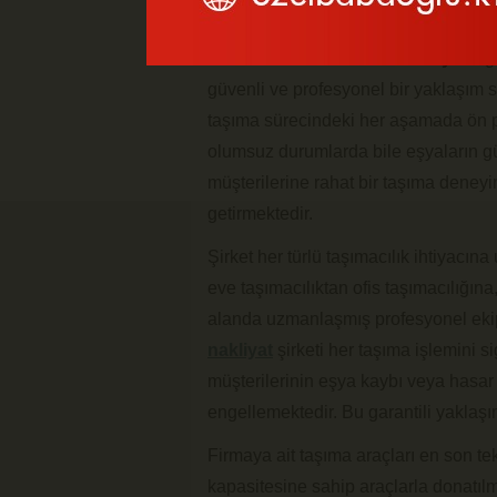
Evdiz
Kartal evden eve nakliyat
sig
güvenli ve profesyonel bir yaklaşım s
taşıma sürecindeki her aşamada ön p
olumsuz durumlarda bile eşyaların g
müşterilerine rahat bir taşıma deney
getirmektedir.
Şirket her türlü taşımacılık ihtiyacı
eve taşımacılıktan ofis taşımacılığına
alanda uzmanlaşmış profesyonel ekip
nakliyat
şirketi her taşıma işlemini s
müşterilerinin eşya kaybı veya hasa
engellemektedir. Bu garantili yaklaşım
Firmaya ait taşıma araçları en son tek
kapasitesine sahip araçlarla donatılmı