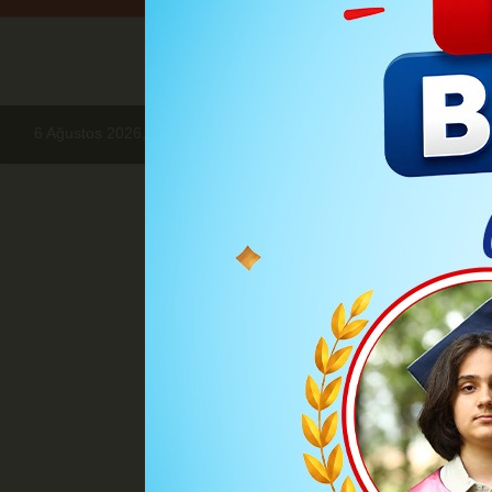
6 Ağustos 2026, Perşembe
Haberler
GÜNDEM
Kartal Sigorta 
GÜ
Kartal