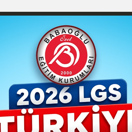
YAŞAM- MODA
İLAN
GÜNDEM
ASAYİŞ
EMLAK
EKONO
izlilik İlkeleri
Karaman Nöbetçi Eczaneler