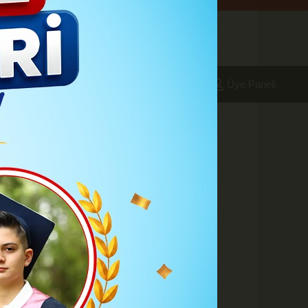
aleri
Foto Galeri
Yazarlar
Üye Paneli
14:08
Hizmeti
A
A
Büyüt
Küçült
Yazdır
Yorumlar