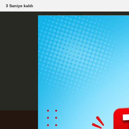
1 Saniye kaldı
Künye
İletişim
Çerez Politikası
G