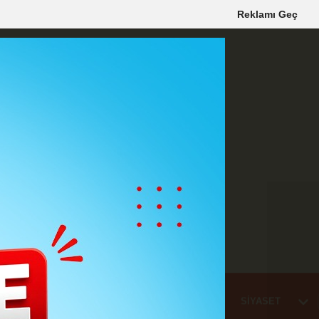
Reklamı Geç
Mİ
EĞİTİM
HABER
KARAMAN
SAĞLIK
SİYASET