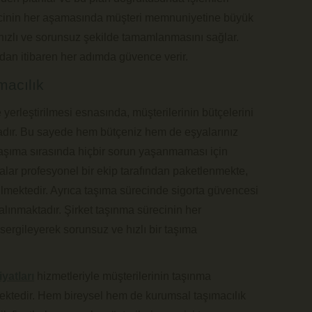
cinin her aşamasında müşteri memnuniyetine büyük
 hızlı ve sorunsuz şekilde tamamlanmasını sağlar.
dan itibaren her adımda güvence verir.
macılık
yerleştirilmesi esnasında, müşterilerinin bütçelerini
dır. Bu sayede hem bütçeniz hem de eşyalarınız
taşıma sırasında hiçbir sorun yaşanmaması için
alar profesyonel bir ekip tarafından paketlenmekte,
rilmektedir. Ayrıca taşıma sürecinde sigorta güvencesi
lınmaktadır. Şirket taşınma sürecinin her
ergileyerek sorunsuz ve hızlı bir taşıma
yatları
hizmetleriyle müşterilerinin taşınma
rmektedir. Hem bireysel hem de kurumsal taşımacılık