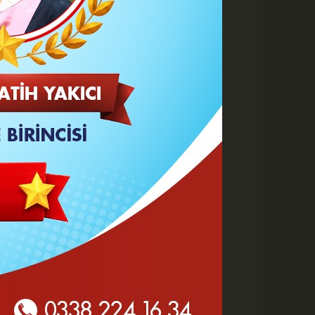
 HABERLER
Karaman 2. OSB'de Altyapı
Çalışmaları Masaya Yatırıldı
Hasan Bircan Hayatını
Kaybetti
MHP Karaman'da Kongre
Takvimi Başlıyor
Yeni Parti'de değişen sadece
tabela ve bina mı?
KMÜ Sanat, Tasarım ve
Mimarlık Fakültesinde Özel
Yetenek Sınavı...