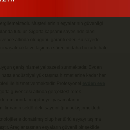
orta hizmeti sunmaktadır. Taşımacılık sektöründe
ergilemektedir. Müşterilerinin eşyalarının güvenliği
landa tutulur. Sigorta kapsamı sayesinde olası
üvence altında olduğunu garanti eder. Bu sayede
imi yaşatmakta ve taşınma sürecini daha huzurlu hale
na uygun geniş hizmet yelpazesi sunmaktadır. Evden
, hatta endüstriyel yük taşıma hizmetlerine kadar her
leri ile hizmet vermektedir. Profesyonel
evden eve
igorta güvencesi altında gerçekleştirerek
r durumlarında mağduriyet yaşamalarını
, firmanın sektördeki saygınlığını pekiştirmektedir.
nolojilerle donatılmış olup her türlü eşyayı taşıma
ştır. Araçlar taşınan eşyaların güvenli bir şekilde