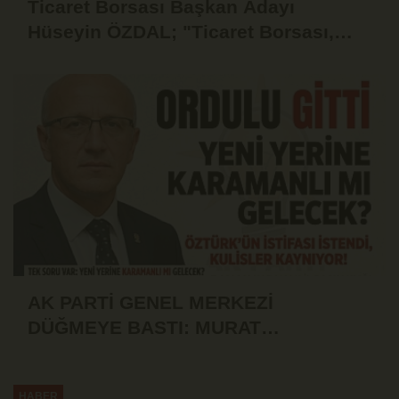
Ticaret Borsası Başkan Adayı
Hüseyin ÖZDAL; "Ticaret Borsası,
Üyesinin Yanında Olduğu Ölçüde
Güçlüdür"
AK PARTİ GENEL MERKEZİ
DÜĞMEYE BASTI: MURAT
ÖZTÜRK'ÜN İSTİFASI İSTENDİ!
HABER