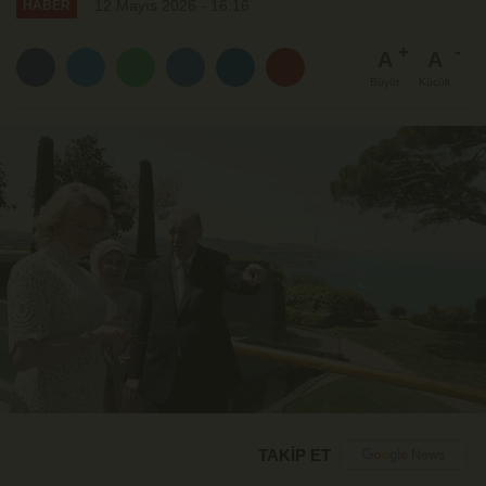
12 Mayıs 2026 - 16:16
HABER
A
A
Büyüt
Küçült
TAKİP ET