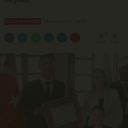
06 Nisan 2024 - 14:07
BÖLGE HABERLERİ
A
A
Büyüt
Küçült