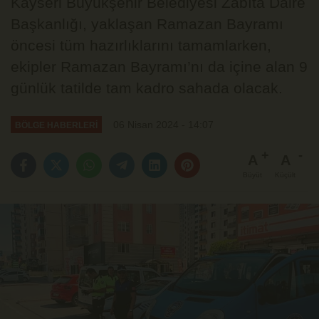
Kayseri Büyükşehir Belediyesi Zabıta Daire
Başkanlığı, yaklaşan Ramazan Bayramı
öncesi tüm hazırlıklarını tamamlarken,
ekipler Ramazan Bayramı’nı da içine alan 9
günlük tatilde tam kadro sahada olacak.
06 Nisan 2024 - 14:07
BÖLGE HABERLERİ
A
A
Büyüt
Küçült