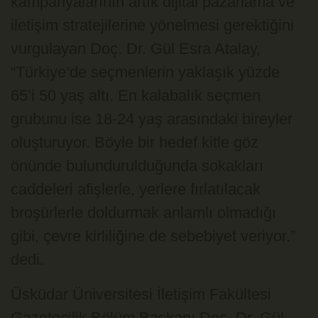
kampanyalarının artık dijital pazarlama ve
iletişim stratejilerine yönelmesi gerektiğini
vurgulayan Doç. Dr. Gül Esra Atalay,
“Türkiye’de seçmenlerin yaklaşık yüzde
65’i 50 yaş altı. En kalabalık seçmen
grubunu ise 18-24 yaş arasındaki bireyler
oluşturuyor. Böyle bir hedef kitle göz
önünde bulundurulduğunda sokakları
caddeleri afişlerle, yerlere fırlatılacak
broşürlerle doldurmak anlamlı olmadığı
gibi, çevre kirliliğine de sebebiyet veriyor.”
dedi.
Üsküdar Üniversitesi İletişim Fakültesi
Gazetecilik Bölüm Başkanı Doç. Dr. Gül