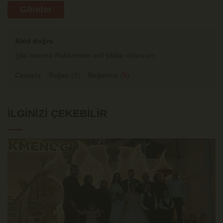
Gönder
Abid doğru
Şifa hanıma Rabbimden acil şifalar diliyorum.
Cevapla
Beğen (
0
)
Beğenme (
0
)
İLGINIZI ÇEKEBILIR