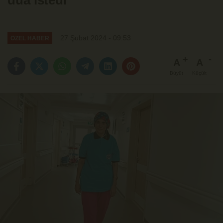
dua istedi
27 Şubat 2024 - 09:53
ÖZEL HABER
A
A
Büyüt
Küçült