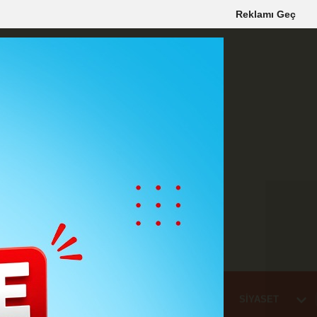
Reklamı Geç
Mİ
EĞİTİM
HABER
KARAMAN
SAĞLIK
SİYASET