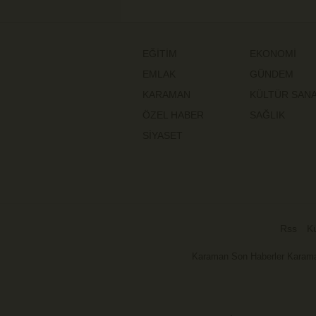
EĞİTİM
EKONOMİ
EMLAK
GÜNDEM
KARAMAN
KÜLTÜR SAN
ÖZEL HABER
SAĞLIK
SİYASET
Rss
K
Karaman Son Haberler Karama