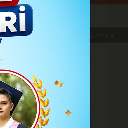
aleri
Foto Galeri
Yazarlar
Üye Paneli
MUŞ
A
A
Büyüt
Küçült
Yazdır
Yorumlar
ÖŞE YAZARLARI