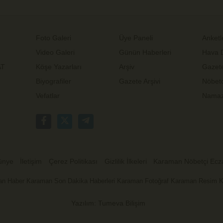
Foto Galeri
Üye Paneli
Anketl
Video Galeri
Günün Haberleri
Hava 
AT
Köşe Yazarları
Arşiv
Gazete
Biyografiler
Gazete Arşivi
Nöbetc
Vefatlar
Namaz 
ünye
İletişim
Çerez Politikası
Gizlilik İlkeleri
Karaman Nöbetçi Ecz
n Haber Karaman Son Dakika Haberleri Karaman Fotoğraf Karaman Resim 
Yazılım: Tumeva Bilişim