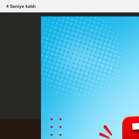
3 Saniye kaldı
Künye
İletişim
Çerez Politikası
G