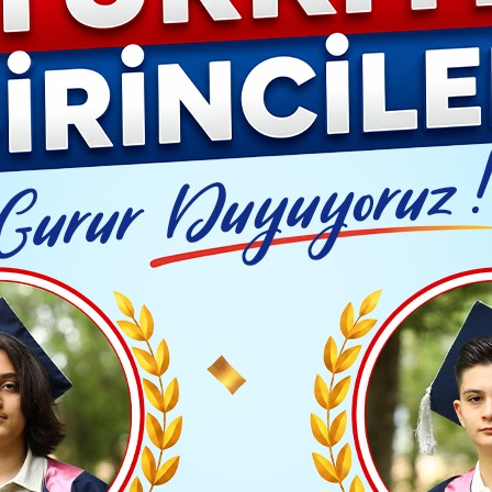
Video G
BİR VARMIŞ AMA HİÇ YOKMUŞ
Yayınlanma: 05 Şubat 2021 - 21:47
R VARMIŞ AMA HİÇ YOK
TAKİP ET
Ş
K
HİÇ YOKMUŞ