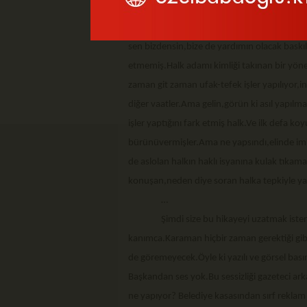
geçmeye hak kazanmış.
Öyle ya,o kadar vaat verildi,bunları tek 
sen bizdensin,bize de yardımın olacak baskıla
etmemiş.Halk adamı kimliği takınan bir yön
zaman git zaman ufak-tefek işler yapılıyor,i
diğer vaatler.Ama gelin,görün ki asıl yapıl
işler yaptığını fark etmiş halk.Ve ilk defa k
bürünüvermişler.Ama ne yapsındı,elinde imk
de aslolan halkın haklı isyanına kulak tıkama
konuşan,neden diye soran halka tepkiyle yak
…
Şimdi size bu hikayeyi uzatmak isterdi
kanımca.Karaman hiçbir zaman gerektiği gibi,
de göremeyecek.Öyle ki yazılı ve görsel bası
Başkandan ses yok.Bu sessizliği gazeteci arka
ne yapıyor? Belediye kasasından sırf reklam 