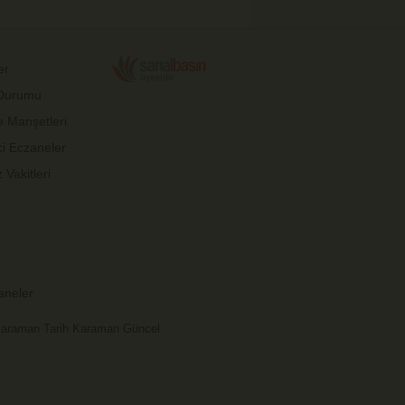
er
Durumu
 Manşetleri
i Eczaneler
Vakitleri
aneler
Karaman Tarih Karaman Güncel