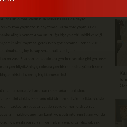
ÇOK
tek yapma sırası gelmiş,çatmış.Etrafındaki taraftar grubu
rı,ricaları olması canının sıkmaya başlasa da riayet
etci kayırma yapmazdı nihayetinde.Bu da öyle yapmış.Gel
nsanlar alkış kıyamet.Ama unuttuğu bişey vardı! Tabiki verdiği
ması gerekenleri yapması gerekirken göz boyama üzerine kurulu
oyun olmaktan çıkıp hesap soran halk kimliğine
an mı vardı?Bu sorular sorulması gereken sorular gibi görünse
ması gerekliydi.Anlayışlı olması gerekirken halkla yüksek sesle
Kar
laşan birisi oluvermiş hiç istemese de.!
İsm
Özk
m ama bence siz konunun ne olduğunu anladınız
hak ettiği gibi,layık olduğu gibi bir hizmeti görmedi,bu gidişle
ndan gazeteci arkadaşlar vaatleri soruyor günlerdi ve Sayın
daşların haklı olduğunun kanıtı ve ispatı niteliğini taşımıyor da
olsun diye eski parayla milyar milyar verip dron alıp,şak şak