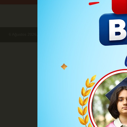
6 Ağustos 2026, Perşembe
Köşe Yazarları
Deniz ALTINBAŞ
Bİ
Deniz ALTINBA
BİR VARMIŞ AMA 