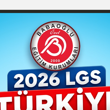
YAŞAM- MODA
İLAN
GÜNDEM
ASAYİŞ
EMLAK
EKONO
izlilik İlkeleri
Karaman Nöbetçi Eczaneler