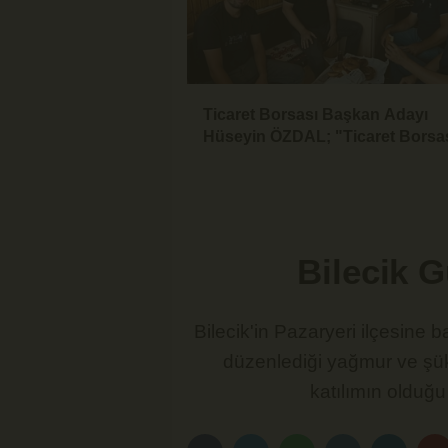
Ticaret Borsası Başkan Adayı
Hüseyin ÖZDAL; "Ticaret Borsas
Üyesinin Yanında Olduğu Ölçüd
Güçlüdür"
Bilecik 
Bilecik'in Pazaryeri ilçesine
düzenlediği yağmur ve şük
katılımın olduğu