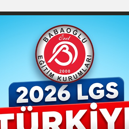
YAŞAM- MODA
İLAN
GÜNDEM
ASAYİŞ
EMLAK
EKONO
izlilik İlkeleri
Karaman Nöbetçi Eczaneler