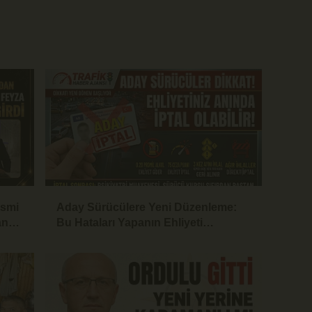
İsmi
Aday Sürücülere Yeni Düzenleme:
an
Bu Hataları Yapanın Ehliyeti
İptalEdilecek