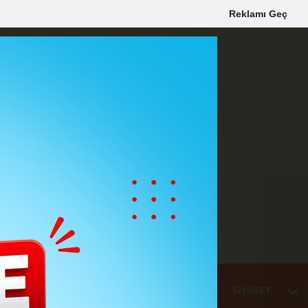
Reklamı Geç
Mİ
EĞİTİM
HABER
KARAMAN
SAĞLIK
SİYASET