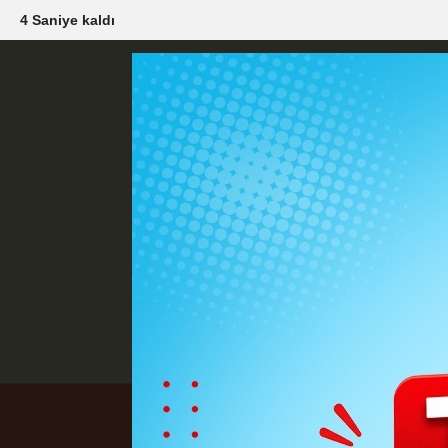
2 Saniye kaldı
Künye
İletişim
Çerez Politikası
G