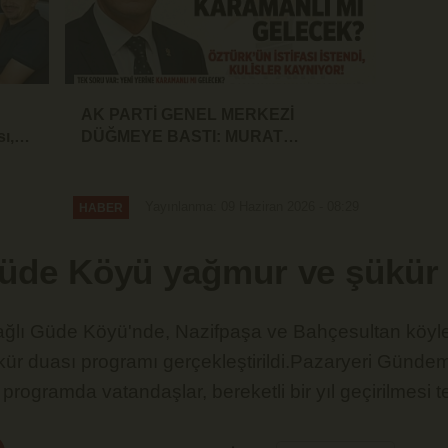
AK PARTİ GENEL MERKEZİ
ı,
DÜĞMEYE BASTI: MURAT
e
ÖZTÜRK'ÜN İSTİFASI İSTENDİ!
Yayınlanma: 09 Haziran 2026 - 08:29
HABER
Güde Köyü yağmur ve şükür
 bağlı Güde Köyü'nde, Nazifpaşa ve Bahçesultan köyler
ür duası programı gerçekleştirildi.Pazaryeri Günde
 programda vatandaşlar, bereketli bir yıl geçirilmesi t