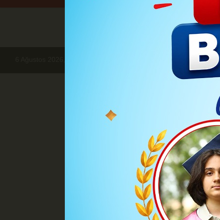
6 Ağustos 2026, Perşembe
Haberler
HABER
Yurtta bugün hav
Yurtta bugü
Meteoroloji, ülke genelinde p