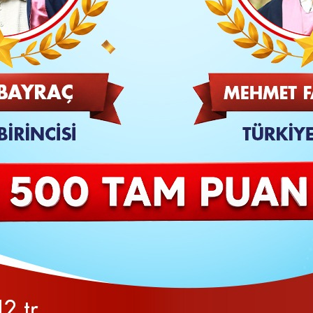
TAKİP ET
SON