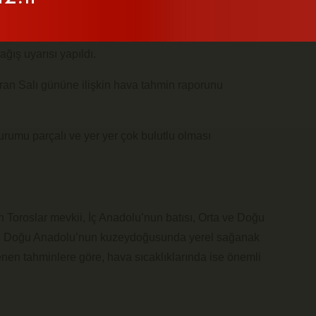
 yer yer çok bulutlu hava ile birlikte birçok bölgede
beklendiğini açıkladı. Akdeniz'in iç kesimleri ve
ağış uyarısı yapıldı.
ran Salı gününe ilişkin hava tahmin raporunu
rumu parçalı ve yer yer çok bulutlu olması
n Toroslar mevkii, İç Anadolu’nun batısı, Orta ve Doğu
i ile Doğu Anadolu’nun kuzeydoğusunda yerel sağanak
nen tahminlere göre, hava sıcaklıklarında ise önemli