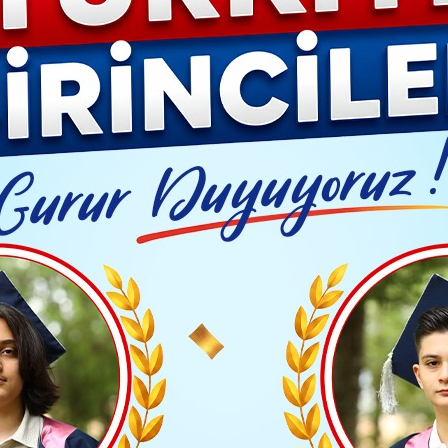
Video G
a nasıl olacak? (09 Haziran 2026)
Yayınlanma: 09 Haziran 2026 - 08:29
HABER
n hava nasıl olacak? (09 H
arçalı ve yer yer çok bulutlu hava ile birlikte birço
gürültülü yağış beklendiğini açıkladı.