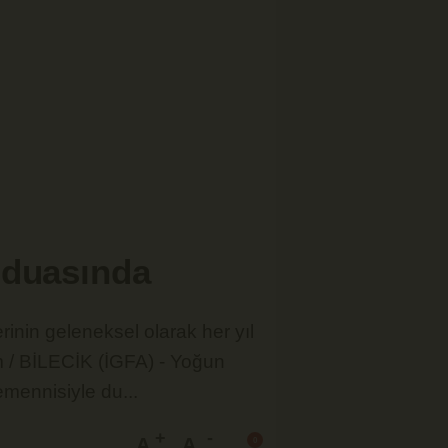
 duasında
inin geleneksel olarak her yıl
m / BİLECİK (İGFA) - Yoğun
emennisiyle du...
A
A