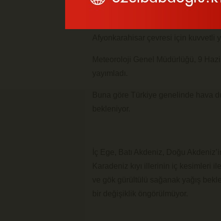
Meteoroloji, ülke genelinde parçalı ve
yerel sağanak ve gök gürültülü yağış 
Afyonkarahisar çevresi için kuvvetli y
Meteoroloji Genel Müdürlüğü, 9 Hazi
yayımladı.
Buna göre Türkiye genelinde hava du
bekleniyor.
İç Ege, Batı Akdeniz, Doğu Akdeniz’i
Karadeniz kıyı illerinin iç kesimler
ve gök gürültülü sağanak yağış bekle
bir değişiklik öngörülmüyor.