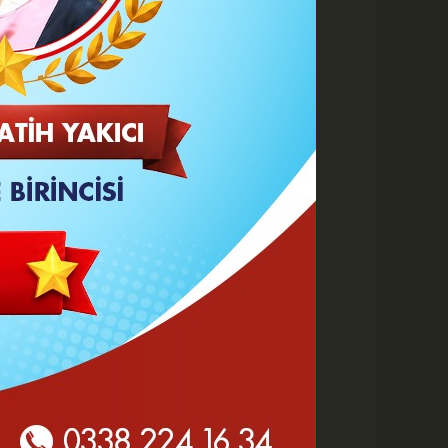
Büyüt
Küçült
Yazdır
Yorumlar
 HABERLER
Karaman 2. OSB'de Altyapı
Çalışmaları Masaya Yatırıldı
Hasan Bircan Hayatını
Kaybetti
MHP Karaman'da Kongre
Takvimi Başlıyor
Yeni Parti'de değişen sadece
tabela ve bina mı?
KMÜ Sanat, Tasarım ve
Mimarlık Fakültesinde Özel
Yetenek Sınavı...