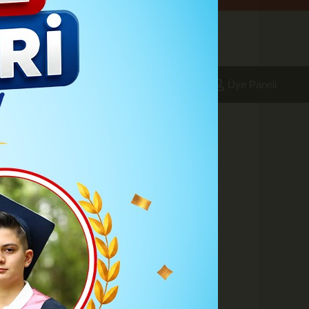
aleri
Foto Galeri
Yazarlar
Üye Paneli
aziran 2026)
k bölgede yerel sağanak ve gök
A
A