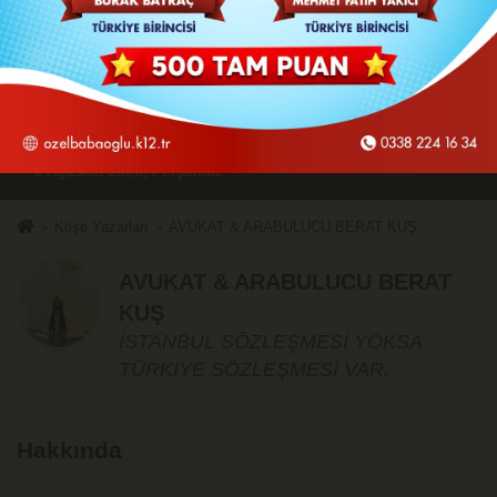
6 Ağustos 2026, Perşembe
Köşe Yazarları
AVUKAT & ARABULUCU BERAT KUŞ
AVUKAT & ARABULUCU BERAT
KUŞ
İSTANBUL SÖZLEŞMESİ YOKSA
TÜRKİYE SÖZLEŞMESİ VAR.
Hakkında