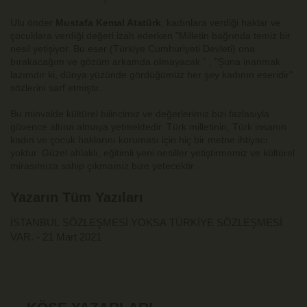
Ulu önder
Mustafa Kemal Atatürk
, kadınlara verdiği haklar ve
çocuklara verdiği değeri izah ederken "Milletin bağrında temiz bir
nesil yetişiyor. Bu eser (Türkiye Cumhuriyeti Devleti) ona
bırakacağım ve gözüm arkamda olmayacak.” , "Şuna inanmak
lazımdır ki, dünya yüzünde gördüğümüz her şey kadının eseridir"
sözlerini sarf etmiştir.
Bu minvalde kültürel bilincimiz ve değerlerimiz bizi fazlasıyla
güvence altına almaya yetmektedir. Türk milletinin, Türk insanın
kadın ve çocuk haklarını koruması için hiç bir metne ihtiyacı
yoktur. Güzel ahlaklı, eğitimli yeni nesiller yetiştirmemiz ve kültürel
mirasımıza sahip çıkmamız bize yetecektir.
Yazarın Tüm Yazıları
İSTANBUL SÖZLEŞMESİ YOKSA TÜRKİYE SÖZLEŞMESİ
VAR. - 21 Mart 2021