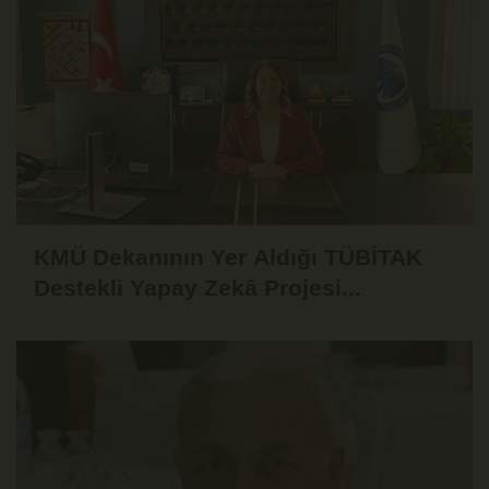
KMÜ Dekanının Yer Aldığı TÜBİTAK
Destekli Yapay Zekâ Projesi...