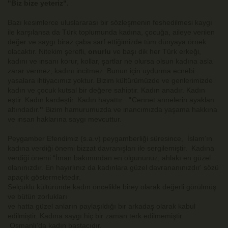
"Biz bize yeteriz".
Bazı kesimlerce uluslararası bir sözleşmenin feshedilmesi kaygı
ile karşılansa da Türk toplumunda kadına, çocuğa, aileye verilen
değer ve saygı biraz çaba sarf ettiğimizde tüm dünyaya örnek
olacaktır. Nitekim şerefli,
onurlu
ve başı dik her Türk erkeği,
kadını ve insanı korur, kollar, şartlar ne olursa olsun kadına asla
zarar vermez, kadını incitmez. Bunun için uydurma ecnebi
yasalara ihtiyacımız yoktur. Bizim kültürümüzde ve genlerimizde
kadın ve çocuk kutsal bir değere sahiptir. Kadın anadır. Kadın
eştir. Kadın kardeştir. Kadın hayattır.
"
Cennet annelerin ayakları
altındadır.
"
Bizim hamurumuzda ve inancımızda yaşama hakkına
ve insan haklarına saygı mevcuttur.
Peygamber Efendimiz (s.a.v) peygamberliği süresince, İslam’ın
kadına verdiği önemi bizzat davranışları ile sergilemiştir. Kadına
verdiği önemi “İman bakımından en olgununuz, ahlakı en güzel
olanınızdır. En hayırlınız da kadınlara güzel davrananınızdır' sözü
apaçık göstermektedir.
Selçuklu kültüründe kadın öncelikle birey olarak değerli görülmüş
ve bütün zorlukları
ve hatta güzel anların paylaşıldığı bir arkadaş olarak kabul
edilmiştir. Kadına saygı hiç bir zaman terk edilmemiştir.
Osmanlı'da kadın baştacıdır.