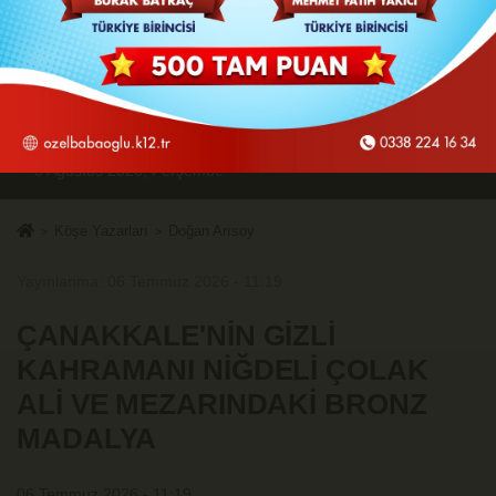
6 Ağustos 2026, Perşembe
Köşe Yazarları
Doğan Arısoy
Yayınlanma: 06 Temmuz 2026 - 11:19
ÇANAKKALE'NİN GİZLİ
KAHRAMANI NİĞDELİ ÇOLAK
ALİ VE MEZARINDAKİ BRONZ
MADALYA
06 Temmuz 2026 - 11:19