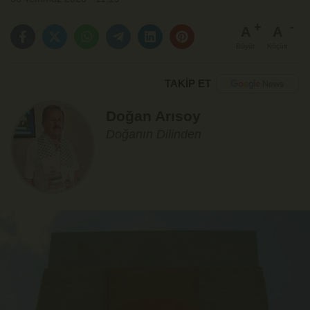
A
A
Büyüt
Küçült
TAKİP ET
Doğan Arısoy
Doğanın Dilinden