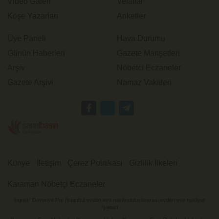
Video Galeri
Vefatlar
Köşe Yazarları
Anketler
Üye Paneli
Hava Durumu
Günün Haberleri
Gazete Manşetleri
Arşiv
Nöbetci Eczaneler
Gazete Arşivi
Namaz Vakitleri
Künye
İletişim
Çerez Politikası
Gizlilik İlkeleri
Karaman Nöbetçi Eczaneler
logoki
|
Daveriye Pro
|
İstanbul evden eve nakliyat
uluslararası evden eve nakliyat
fiyatları