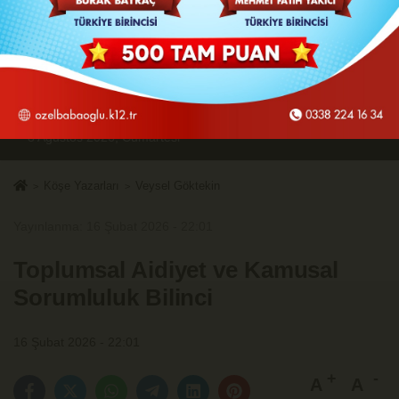
8 Ağustos 2026, Cumartesi
Köşe Yazarları
Veysel Göktekin
Yayınlanma: 16 Şubat 2026 - 22:01
Toplumsal Aidiyet ve Kamusal
Sorumluluk Bilinci
16 Şubat 2026 - 22:01
A
A