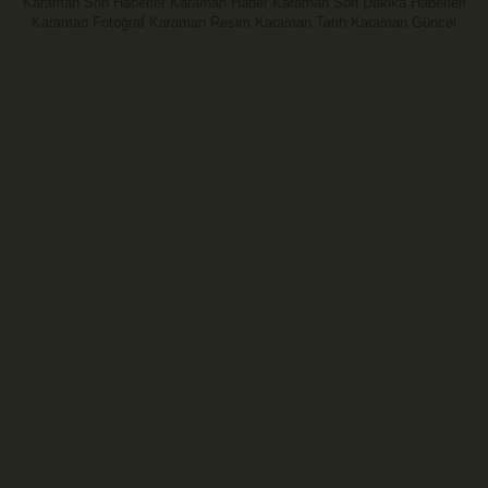
Karaman Son Haberler Karaman Haber Karaman Son Dakika Haberleri
Karaman Fotoğraf Karaman Resim Karaman Tarih Karaman Güncel